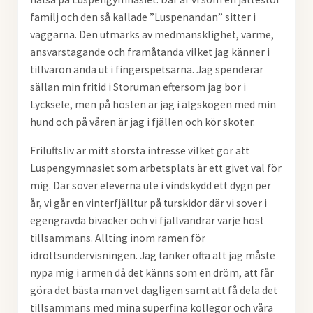
familj och den så kallade ”Luspenandan” sitter i
väggarna. Den utmärks av medmänsklighet, värme,
ansvarstagande och framåtanda vilket jag känner i
tillvaron ända ut i fingerspetsarna. Jag spenderar
sällan min fritid i Storuman eftersom jag bor i
Lycksele, men på hösten är jag i älgskogen med min
hund och på våren är jag i fjällen och kör skoter.
Friluftsliv är mitt största intresse vilket gör att
Luspengymnasiet som arbetsplats är ett givet val för
mig. Där sover eleverna ute i vindskydd ett dygn per
år, vi går en vinterfjälltur på turskidor där vi sover i
egengrävda bivacker och vi fjällvandrar varje höst
tillsammans. Allting inom ramen för
idrottsundervisningen. Jag tänker ofta att jag måste
nypa mig i armen då det känns som en dröm, att får
göra det bästa man vet dagligen samt att få dela det
tillsammans med mina superfina kollegor och våra