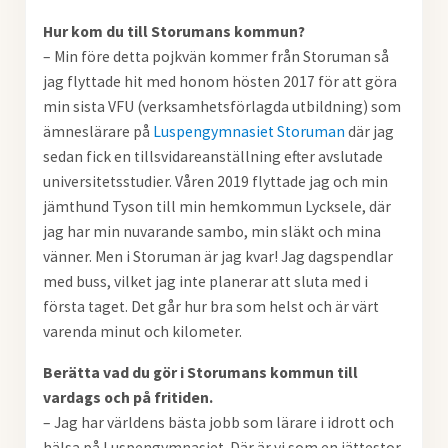
Hur kom du till Storumans kommun?
– Min före detta pojkvän kommer från Storuman så
jag flyttade hit med honom hösten 2017 för att göra
min sista VFU (verksamhetsförlagda utbildning) som
ämneslärare på
Luspengymnasiet Storuman
där jag
sedan fick en tillsvidareanställning efter avslutade
universitetsstudier. Våren 2019 flyttade jag och min
jämthund Tyson till min hemkommun Lycksele, där
jag har min nuvarande sambo, min släkt och mina
vänner. Men i Storuman är jag kvar! Jag dagspendlar
med buss, vilket jag inte planerar att sluta med i
första taget. Det går hur bra som helst och är värt
varenda minut och kilometer.
Berätta vad du gör i Storumans kommun till
vardags och på fritiden.
– Jag har världens bästa jobb som lärare i idrott och
hälsa på Luspengymnasiet. Där är vi som en jättestor