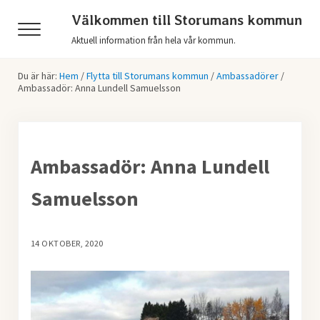
Hoppa till huvudinnehåll
Skip to header right navigation
Skip to after header navigation
Skip to site footer
Välkommen till Storumans kommun
Menu
Aktuell information från hela vår kommun.
Du är här:
Hem
/
Flytta till Storumans kommun
/
Ambassadörer
/
Ambassadör: Anna Lundell Samuelsson
Ambassadör: Anna Lundell
Samuelsson
14 OKTOBER, 2020