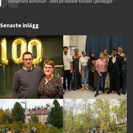
”Storumans kommun – bäst på hållbar tillväxt i glesbygd.”
Senaste inlägg