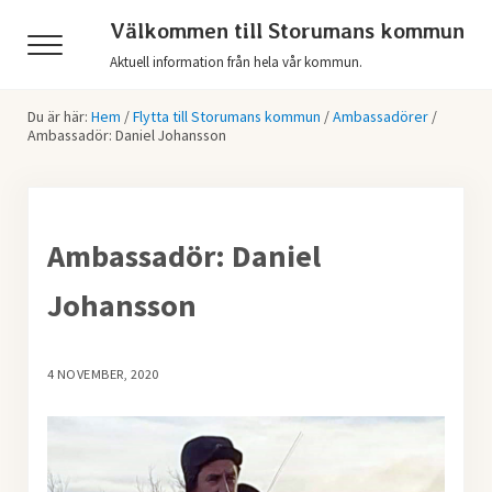
Hoppa till huvudinnehåll
Skip to header right navigation
Skip to after header navigation
Skip to site footer
Välkommen till Storumans kommun
Menu
Aktuell information från hela vår kommun.
Du är här:
Hem
/
Flytta till Storumans kommun
/
Ambassadörer
/
Ambassadör: Daniel Johansson
Ambassadör: Daniel
Johansson
4 NOVEMBER, 2020