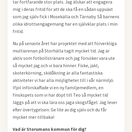
tar fortfarande stor plats. Jag älskar att engagera
mig i deras fritid för att de ska få en sådan uppväxt
som jag själv fick i Mosekälla och Tärnaby. Så barnens
olika idrottsengagemang har en självklar plats i min
fritid.
Nu på senaste året har projektet med att förverkliga
multiarenan på Storhälla tagit mycket tid. Jag är
aktiv som fotbollstränare och jag försöker vara ute
så mycket jag och vi bara hinner. Fiske, jakt,
skoterkörning, skidåkning är alla fantastiska
aktiviteter vi har alla möjligheter till i vår närmiljö.
Ifjol införskaffade vi en ny familjemedlem, en
finskspets som vi har döpt till Teo så mycket tid
läggs på att vi ska lära oss jaga skogsfågel. Jag lever
efter övertygelsen: Ge lite av dig själv och du får
mycket mer tillbaka!
Vad är Storumans kommun för dig?