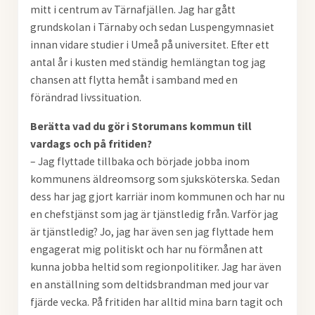
mitt i centrum av Tärnafjällen. Jag har gått
grundskolan i Tärnaby och sedan Luspengymnasiet
innan vidare studier i Umeå på universitet. Efter ett
antal år i kusten med ständig hemlängtan tog jag
chansen att flytta hemåt i samband med en
förändrad livssituation.
Berätta vad du gör i Storumans kommun till
vardags och på fritiden?
– Jag flyttade tillbaka och började jobba inom
kommunens äldreomsorg som sjuksköterska. Sedan
dess har jag gjort karriär inom kommunen och har nu
en chefstjänst som jag är tjänstledig från. Varför jag
är tjänstledig? Jo, jag har även sen jag flyttade hem
engagerat mig politiskt och har nu förmånen att
kunna jobba heltid som regionpolitiker. Jag har även
en anställning som deltidsbrandman med jour var
fjärde vecka. På fritiden har alltid mina barn tagit och