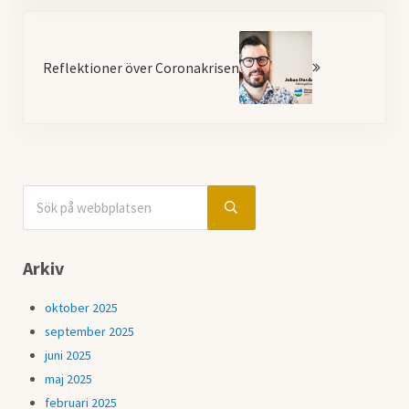
Nästa
Reflektioner över Coronakrisen
Sök på webbplatsen
Sidebar
Submit search
Arkiv
oktober 2025
september 2025
juni 2025
maj 2025
februari 2025