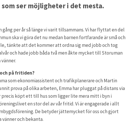
 som ser möjligheter i det mesta.
gång per år så länge vi varit tillsammans. Vi har flyttat en del
ommun ska vi göra det nu medan barnen fortfarande är små och
sele, tänkte att det kommer att ordna sig med jobb och tog
 halvår och hade jobb båda två men åkte mycket till Storuman
h vänner.
och på fritiden?
ma som ekonomiassistent och trafikplanerare och Martin
unnit prova på olika arbeten, Emma har pluggat på distans via
 precis köpt ett till hus som ligger lite mera mitt i byn i
eningslivet en stor del av vår fritid. Vi är engagerade i allt
embygdsförening. De betyder jättemycket för oss och gjort
ya vänner och bekanta.