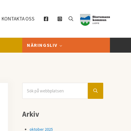
KONTAKTA OSS
Sök
NÄRINGSLIV
Sök på webbplatsen
Sidebar
Submit search
Arkiv
oktober 2025