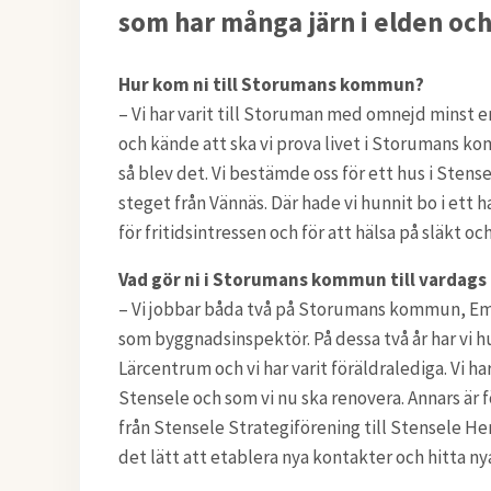
som har många järn i elden och
Hur kom ni till Storumans kommun?
– Vi har varit till Storuman med omnejd minst en 
och kände att ska vi prova livet i Storumans k
så blev det. Vi bestämde oss för ett hus i Sten
steget från Vännäs. Där hade vi hunnit bo i ett
för fritidsintressen och för att hälsa på släkt oc
Vad gör ni i Storumans kommun till vardags 
– Vi jobbar båda två på Storumans kommun, Em
som byggnadsinspektör. På dessa två år har vi h
Lärcentrum och vi har varit föräldralediga. Vi har
Stensele och som vi nu ska renovera. Annars är för
från Stensele Strategiförening till Stensele H
det lätt att etablera nya kontakter och hitta n