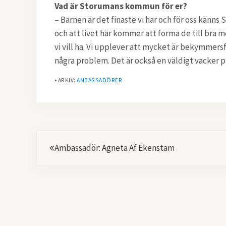
Vad är Storumans kommun för er?
– Barnen är det finaste vi har och för oss känn
och att livet här kommer att forma de till bra me
vi vill ha. Vi upplever att mycket är bekymmersf
några problem. Det är också en väldigt vacker pl
• ARKIV:
AMBASSADÖRER
Föregående
Ambassadör: Agneta Af Ekenstam