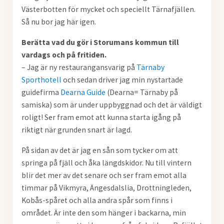
Västerbotten för mycket och speciellt Tärnafjällen.
Så nu bor jag här igen.
Berätta vad du gör i Storumans kommun till
vardags och på fritiden.
– Jag är ny restaurangansvarig på
Tärnaby
Sporthotell
och sedan driver jag min nystartade
guidefirma
Dearna Guide
(Dearna= Tärnaby på
samiska) som är under uppbyggnad och det är väldigt
roligt! Ser fram emot att kunna starta igång på
riktigt när grunden snart är lagd.
På sidan av det är jag en sån som tycker om att
springa på fjäll och åka längdskidor. Nu till vintern
blir det mer av det senare och ser fram emot alla
timmar på Vikmyra, Ängesdalslia, Drottningleden,
Kobås-spåret och alla andra spår som finns i
området. Är inte den som hänger i backarna, min