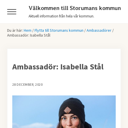
Hoppa till huvudinnehåll
Skip to header right navigation
Skip to after header navigation
Skip to site footer
Välkommen till Storumans kommun
Menu
Aktuell information från hela vår kommun.
Du är här:
Hem
/
Flytta till Storumans kommun
/
Ambassadörer
/
Ambassadör: Isabella Stål
Ambassadör: Isabella Stål
28 DECEMBER, 2020