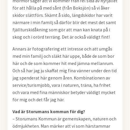
mormor säger att vi kommer från fel sida av Ryfjället
för att hålla på med sånt (från Boksjön) så vi åker
skidor slättförs. Skämt å sido, längdskidor har varit
närmare i min familj så därför blir det mest det samt
fjällturskidåkning som gör att man kan knata på i
skog och i orörd terräng. Det är också väldigt fint!
Annars är fotografering ett intresse och att umgås
med min familj och släkt här uppe, både de som bor
här och de som kommer hit med jämna mellanrum.
Och så har jag ju skaffat mig fina vänner under den tid
jag spenderat här genom åren. Kombinationen av
service/turismjobb, vara i naturen, träna, ha frihet
och vara med fina människor betyder väldigt mycket
för mig och det får jag här.
Vad är Storumans kommun för dig?
– Storumans Kommun är gemenskapen, naturen och
ödmjukheten. Man märker att vi som härstammar