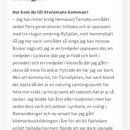
Hur kom du till Storumans kommun?
– Jag har rötter kring Hemavan/Tärnaby området
sedan flera generationer tillbaka och är uppvuxen
med tre stugor omkring Ryfjället, mitt hemmafjäll.
Så jag har varit i området så länge jag kan minnas.
Brukar säga att jag är en tredjedel uppvuxen där, en
tredjedel i Lycksele (där jag är född och bott i
perioder) och en tredjedel i Västerås där jag gått i
skola då mina föräldrar flyttade dit när jag var barn.
Men att komma hit, till Tärnafjällen, har varit bland
det bästa då det är en naturlig samlingspunkt för
hela min släkt i princip samt att naturen här är ju så
vacker. Jag bodde här året efter studenten men har
sedan dess varit och jobbat i Lycksele, en sväng i
Ramundberget och nu senast har jag gått
Vildmarksutbildningen i Åre för att bli fjälledare
enligt fjälledarnormen. Kände att jag dock saknade