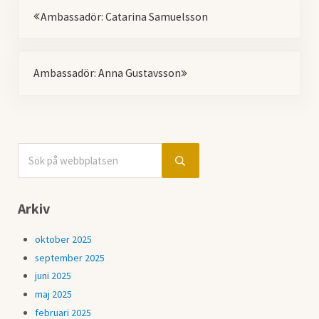
Föregående
Ambassadör: Catarina Samuelsson
Nästa
Ambassadör: Anna Gustavsson
Sök på webbplatsen
Sidebar
Submit search
Arkiv
oktober 2025
september 2025
juni 2025
maj 2025
februari 2025