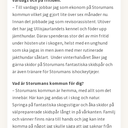
vardags och på fritiden.
– Till vardags jobbar jag som ekonom på Storumans
kommun vilket jag gjort lite över sex månader nu.
Innan det jobbade jag som revisorassistent. Utöver
det har jag Ullisjaurlandets kennel och föder upp
jämthundar. Därav spenderas stor del av min fritid
under hösten ute i skogen, helst med en unghund
som ska jagas in men även med mer rutinerade
jakthundar såklart. Under vinterhalvåret åker jag
gärna skidor på Storumans fantastiska skidspår och
är även tränare för Storumans ishockeytjejer.
Vad är Storumans kommun för dig?
– Storumans kommun är hemma, med allt som det
innebär. Här kan jag andas ut i skog och natur.
Springa på fantastiska skogsstigar och åka skidor på
välpreparerade skidspår långt in på vårkanten. Familj
och vänner finns nära till hands och jag kan inte
komma på något jag skulle säga att jag saknar från