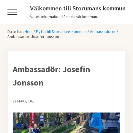
Hoppa till huvudinnehåll
Skip to header right navigation
Skip to after header navigation
Skip to site footer
Välkommen till Storumans kommun
Menu
Aktuell information från hela vår kommun.
Du är här:
Hem
/
Flytta till Storumans kommun
/
Ambassadörer
/
Ambassadör: Josefin Jonsson
Ambassadör: Josefin
Jonsson
22 MARS, 2023