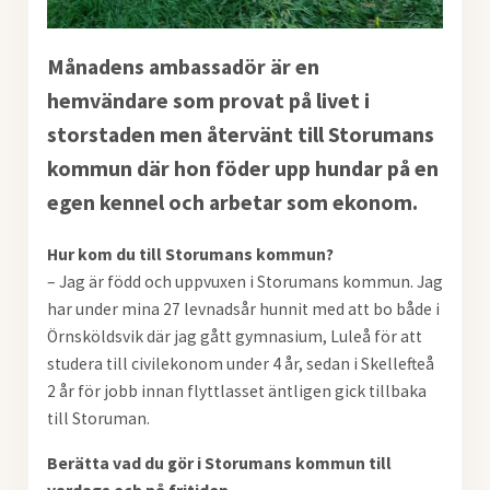
Månadens ambassadör är en
hemvändare som provat på livet i
storstaden men återvänt till Storumans
kommun där hon föder upp hundar på en
egen kennel och arbetar som ekonom.
Hur kom du till Storumans kommun?
– Jag är född och uppvuxen i Storumans kommun. Jag
har under mina 27 levnadsår hunnit med att bo både i
Örnsköldsvik där jag gått gymnasium, Luleå för att
studera till civilekonom under 4 år, sedan i Skellefteå
2 år för jobb innan flyttlasset äntligen gick tillbaka
till Storuman.
Berätta vad du gör i Storumans kommun till