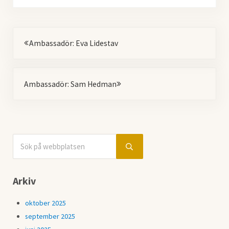
Föregående
Ambassadör: Eva Lidestav
Nästa
Ambassadör: Sam Hedman
Sök på webbplatsen
Sidebar
Submit search
Arkiv
oktober 2025
september 2025