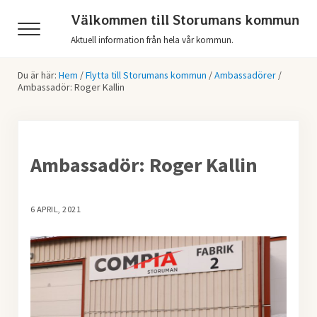
Hoppa till huvudinnehåll
Skip to header right navigation
Skip to after header navigation
Skip to site footer
Välkommen till Storumans kommun
Menu
Aktuell information från hela vår kommun.
Du är här:
Hem
/
Flytta till Storumans kommun
/
Ambassadörer
/
Ambassadör: Roger Kallin
Ambassadör: Roger Kallin
6 APRIL, 2021