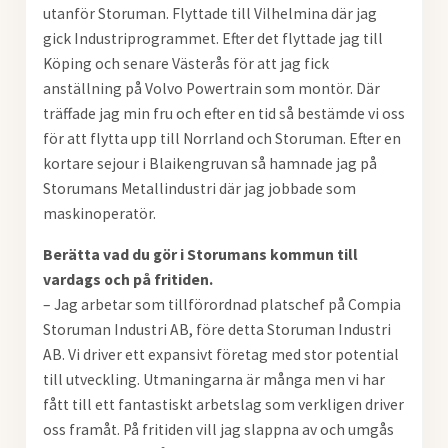
utanför Storuman. Flyttade till Vilhelmina där jag
gick Industriprogrammet. Efter det flyttade jag till
Köping och senare Västerås för att jag fick
anställning på Volvo Powertrain som montör. Där
träffade jag min fru och efter en tid så bestämde vi oss
för att flytta upp till Norrland och Storuman. Efter en
kortare sejour i Blaikengruvan så hamnade jag på
Storumans Metallindustri där jag jobbade som
maskinoperatör.
Berätta vad du gör i Storumans kommun till
vardags och på fritiden.
– Jag arbetar som tillförordnad platschef på Compia
Storuman Industri AB, före detta Storuman Industri
AB. Vi driver ett expansivt företag med stor potential
till utveckling. Utmaningarna är många men vi har
fått till ett fantastiskt arbetslag som verkligen driver
oss framåt. På fritiden vill jag slappna av och umgås