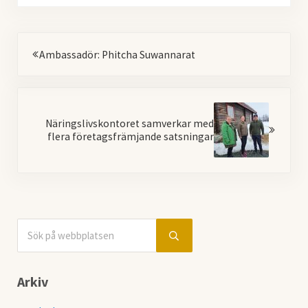
Föregående
Ambassadör: Phitcha Suwannarat
Nästa
Näringslivskontoret samverkar med
flera företagsfrämjande satsningar
Sök på webbplatsen
Sidebar
Submit search
Arkiv