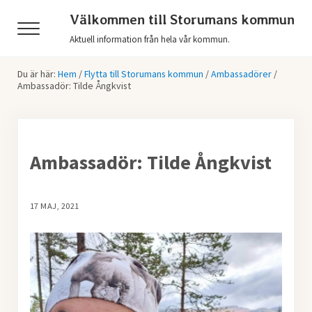
Hoppa till huvudinnehåll
Skip to header right navigation
Skip to after header navigation
Skip to site footer
Välkommen till Storumans kommun
Menu
Aktuell information från hela vår kommun.
Du är här:
Hem
/
Flytta till Storumans kommun
/
Ambassadörer
/
Ambassadör: Tilde Ångkvist
Ambassadör: Tilde Ångkvist
17 MAJ, 2021