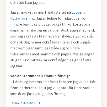
och stöd fixar jag det.
Jag är mycket av min fritid i stallet på
Luspens
Ryttarförening
. Jag är ledare för ridgrupper för
mindre barn. Jag pluggar också till körkortet och i
dagarna hämtar jag en valp, en Australian shepherd,
som jag ska tävla lite med i framtiden, i lydnad, spår
och sök. Jag hinner också köra lite epa och umgås
med kompisar samt jaga både älg och hare
tillsammans med mamma och pappa. Mysiga dagar i
stugan, i Holmträsk, är också något jag gör så ofta
jag kan.
Vad är Storumans
kommun för dig?
– Här är jag hemma. Här finns friheten jag vill ha. Här
finns närheten till allt jag vill göra. Här finns stallet
som är en jätteviktig plats för mig.
• ARKIV:
AMBASSADÖRER