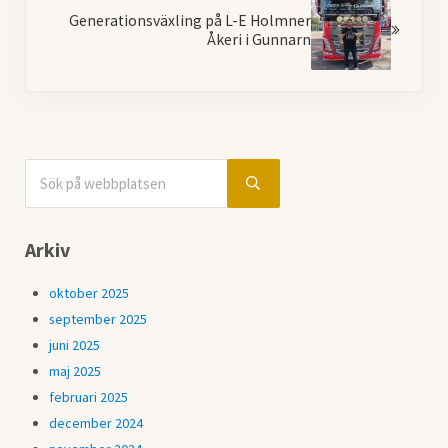
Generationsväxling på L-E Holmner
Åkeri i Gunnarn
Sök på webbplatsen
Sidebar
Submit search
Arkiv
oktober 2025
september 2025
juni 2025
maj 2025
februari 2025
december 2024