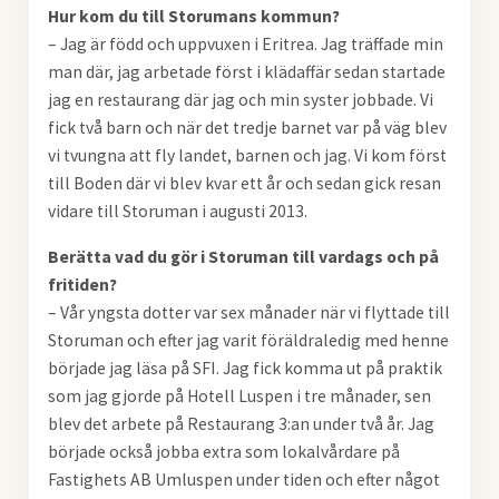
Hur kom du till Storumans kommun?
– Jag är född och uppvuxen i Eritrea. Jag träffade min
man där, jag arbetade först i klädaffär sedan startade
jag en restaurang där jag och min syster jobbade. Vi
fick två barn och när det tredje barnet var på väg blev
vi tvungna att fly landet, barnen och jag. Vi kom först
till Boden där vi blev kvar ett år och sedan gick resan
vidare till Storuman i augusti 2013.
Berätta vad du gör i Storuman till vardags och på
fritiden?
– Vår yngsta dotter var sex månader när vi flyttade till
Storuman och efter jag varit föräldraledig med henne
började jag läsa på SFI. Jag fick komma ut på praktik
som jag gjorde på Hotell Luspen i tre månader, sen
blev det arbete på Restaurang 3:an under två år. Jag
började också jobba extra som lokalvårdare på
Fastighets AB Umluspen under tiden och efter något