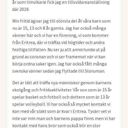
år som timvikarie fick jag en tillsvidareanställning
där 2019.
Min fritid ägnar jag till största del åt våra barn som
nu är 15, 13 och 8 år gamla. Jag har också många
vänner här och vi har en förening, vi som kommer
från Eritrea, där vi träffas vid högtider och andra
festliga tillfällen. Nu ser ju allt annorlunda ut på
grund av coronan och vi ser framemot när vi kan
börja ordna saker igen. Jag har också fått många
svenska vänner sedan jag flyttade till Storuman.
Det är lätt att träffa nya människor genom barnens
skolgång och fritidsaktiviteter. Vår son som är 15 år
spelar basket och fotboll och dottern som är 13 år
spelar volleyboll. Vi har också så mycket kontakt vi
kan med vår släkt som är kvar i Eritrea. Tyvärr vet vi
inte var min man och barnens pappa finns men vi har
kontakt med hans bror som också blir en stor