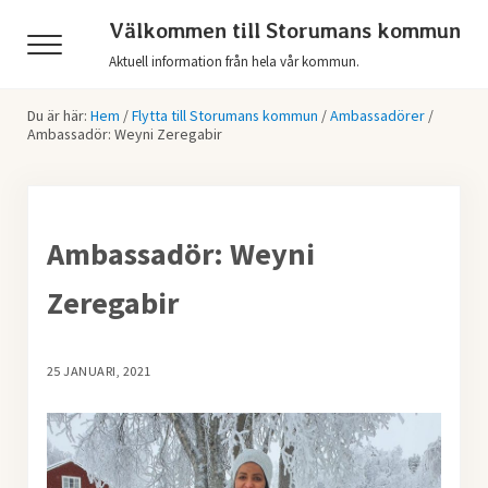
Hoppa till huvudinnehåll
Skip to header right navigation
Skip to after header navigation
Skip to site footer
Välkommen till Storumans kommun
Menu
Aktuell information från hela vår kommun.
Du är här:
Hem
/
Flytta till Storumans kommun
/
Ambassadörer
/
Ambassadör: Weyni Zeregabir
Ambassadör: Weyni
Zeregabir
25 JANUARI, 2021