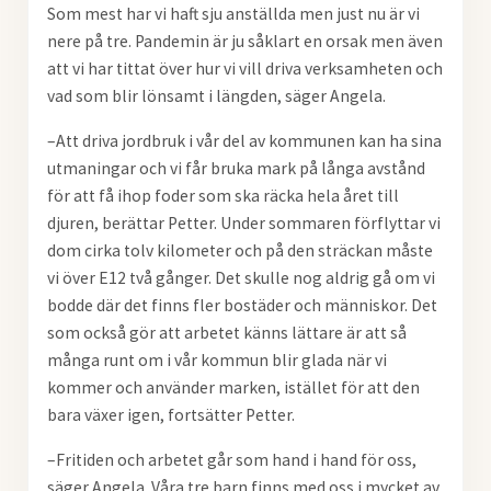
Som mest har vi haft sju anställda men just nu är vi
nere på tre. Pandemin är ju såklart en orsak men även
att vi har tittat över hur vi vill driva verksamheten och
vad som blir lönsamt i längden, säger Angela.
–Att driva jordbruk i vår del av kommunen kan ha sina
utmaningar och vi får bruka mark på långa avstånd
för att få ihop foder som ska räcka hela året till
djuren, berättar Petter. Under sommaren förflyttar vi
dom cirka tolv kilometer och på den sträckan måste
vi över E12 två gånger. Det skulle nog aldrig gå om vi
bodde där det finns fler bostäder och människor. Det
som också gör att arbetet känns lättare är att så
många runt om i vår kommun blir glada när vi
kommer och använder marken, istället för att den
bara växer igen, fortsätter Petter.
–Fritiden och arbetet går som hand i hand för oss,
säger Angela. Våra tre barn finns med oss i mycket av