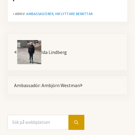
• ARKIV:
AMBASSADÖRER
,
INFLYTTARE BERÄTTAR
Föregående
Ida Lindberg
Nästa
Ambassadör: Ambjörn Westman
Sök på webbplatsen
Sidebar
Submit search