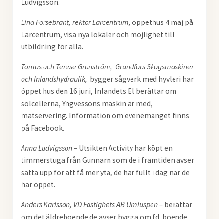
Ludvigsson.
Lina Forsebrant, rektor Lärcentrum,
öppethus 4 maj på
Lärcentrum, visa nya lokaler och möjlighet till
utbildning för alla.
Tomas och Terese Granström, Grundfors Skogsmaskiner
och Inlandshydraulik,
bygger sågverk med hyvleri har
öppet hus den 16 juni, Inlandets El berättar om
solcellerna, Yngvessons maskin är med,
matservering. Information om evenemanget finns
på Facebook.
Anna Ludvigsson –
Utsikten Activity har köpt en
timmerstuga från Gunnarn som de i framtiden avser
sätta upp för att få mer yta, de har fullt i dag när de
har öppet.
Anders Karlsson, VD Fastighets AB Umluspen –
berättar
om det äldreboende de avser bygga om fd. boende