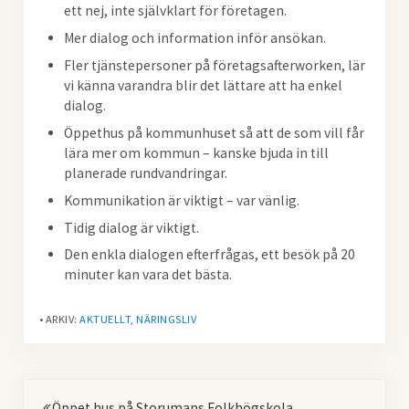
ett nej, inte självklart för företagen.
Mer dialog och information inför ansökan.
Fler tjänstepersoner på företagsafterworken, lär
vi känna varandra blir det lättare att ha enkel
dialog.
Öppethus på kommunhuset så att de som vill får
lära mer om kommun – kanske bjuda in till
planerade rundvandringar.
Kommunikation är viktigt – var vänlig.
Tidig dialog är viktigt.
Den enkla dialogen efterfrågas, ett besök på 20
minuter kan vara det bästa.
• ARKIV:
AKTUELLT
,
NÄRINGSLIV
Föregående
Öppet hus på Storumans Folkhögskola