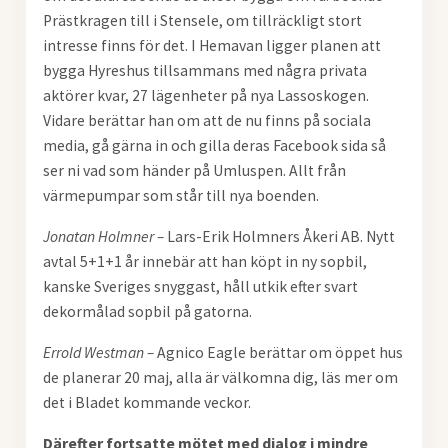
Prästkragen till i Stensele, om tillräckligt stort
intresse finns för det. I Hemavan ligger planen att
bygga Hyreshus tillsammans med några privata
aktörer kvar, 27 lägenheter på nya Lassoskogen.
Vidare berättar han om att de nu finns på sociala
media, gå gärna in och gilla deras Facebook sida så
ser ni vad som händer på Umluspen. Allt från
värmepumpar som står till nya boenden.
Jonatan Holmner –
Lars-Erik Holmners Åkeri AB. Nytt
avtal 5+1+1 år innebär att han köpt in ny sopbil,
kanske Sveriges snyggast, håll utkik efter svart
dekormålad sopbil på gatorna.
Errold Westman –
Agnico Eagle berättar om öppet hus
de planerar 20 maj, alla är välkomna dig, läs mer om
det i Bladet kommande veckor.
Därefter fortsatte mötet med dialog i mindre