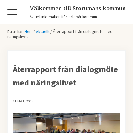
Hoppa till huvudinnehåll
Skip to header right navigation
Skip to after header navigation
Skip to site footer
Välkommen till Storumans kommun
Menu
Aktuell information från hela vår kommun.
Du är här:
Hem
/
Aktuellt
/
Återrapport från dialogmöte med
näringslivet
Återrapport från dialogmöte
med näringslivet
11 MAJ, 2023