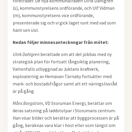
företräder. De nya kommunalråden Ulrik Dahlgren
(s), kommunstyrelsens ordförande, och Ulf Vidman
(m), kommunstyrelsens vice ordförande,
presenterade sig och vi gick laget runt med vad som
hänt sen sist.
Nedan följer minnesantecknngar från mötet:
Ulrik Dahlgren
berättade om att det jobbas med ny
strategisk plan för fortsatt långsiktig planering,
Vattenfalls utbyggnad av Juktans kraftverk,
exploatering av Hemavan Tärnaby fortsätter med
mark- och bostadsfrågor samt att ett näringslivsråd
är på gång.
Måns Borgström
, VD Storuman Energi, berättar om
deras satsning på laddstolpar i Storumans centrum.
Han visar bilder och berättar att byggprocessen är på
gång, beräknas vara klar i höst eller som längst om