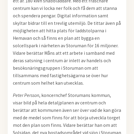
ett år. 180 kWh snabbladdare. Med ett fräschare
centrum kan vi locka ner folk och få dem att stanna
och spendera pengar. Digital information samt
skyltar bidrar till en trevlig utemiljö. De tittar även på
möjligheten att hitta plats för laddstolparna i
Hemavan och så finns en plan att bygga en
solcellspark i närheten av Storuman för 16 miljoner.
Vidare berättar Måns att ett arbete i samband med
deras satsning i centrum är inlett av handels och
besöksnäringsgruppen i Storuman om att
tillsammans med fastighetsägarna se över hur
centrum som helhet kan utvecklas.
Peter Persson
, koncernchef Storumans kommun,
visar bild på hela detaljplanen av centrum och
berättar att kommunen även ser över vad de kan göra
med de medel som finns för att börja utveckla torget
mot den plan som finns. Vidare berättar han om att
Solsidan, det nya bostadsområdet vid sjön i Storuman