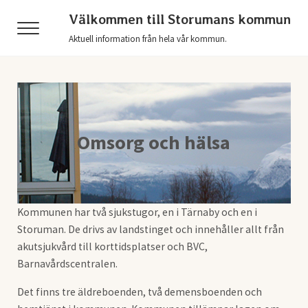
Hoppa till huvudinnehåll
Skip to header right navigation
Skip to after header navigation
Skip to site footer
Välkommen till Storumans kommun
Menu
Aktuell information från hela vår kommun.
Omsorg och hälsa
Kommunen har två sjukstugor, en i Tärnaby och en i
Storuman. De drivs av landstinget och innehåller allt från
akutsjukvård till korttidsplatser och BVC,
Barnavårdscentralen.
Det finns tre äldreboenden, två demensboenden och