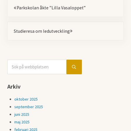
Föregående
Parkskolan åkte ”Lilla Vasaloppet”
Nästa
Studieresa om ledutveckling
Sök på webbplatsen
Sidebar
Submit search
Arkiv
oktober 2025
september 2025
juni 2025
maj 2025
februari 2025