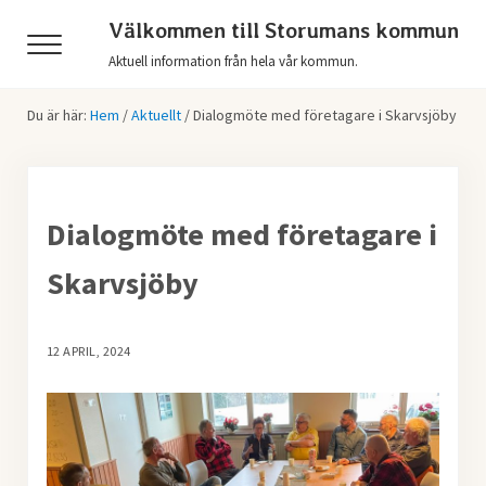
Hoppa till huvudinnehåll
Skip to header right navigation
Skip to after header navigation
Skip to site footer
Välkommen till Storumans kommun
Menu
Aktuell information från hela vår kommun.
Du är här:
Hem
/
Aktuellt
/
Dialogmöte med företagare i Skarvsjöby
Dialogmöte med företagare i
Skarvsjöby
12 APRIL, 2024