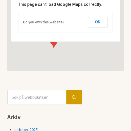
This page can't load Google Maps correctly.
Storumans Kommun
OK
Do you own this website?
Blå Vägen 256 - Storuman
Visa Evenemang
Sök på webbplatsen
Sidebar
Submit search
Arkiv
oktober 2025