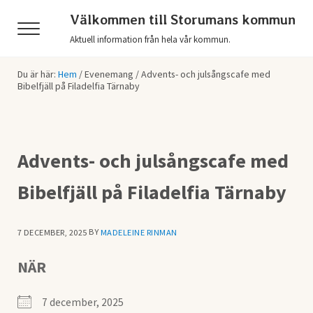
Hoppa till huvudinnehåll
Skip to header right navigation
Skip to after header navigation
Skip to site footer
Välkommen till Storumans kommun
Menu
Aktuell information från hela vår kommun.
Du är här:
Hem
/
Evenemang
/
Advents- och julsångscafe med
Bibelfjäll på Filadelfia Tärnaby
Advents- och julsångscafe med
Bibelfjäll på Filadelfia Tärnaby
BY
7 DECEMBER, 2025
MADELEINE RINMAN
NÄR
7 december, 2025