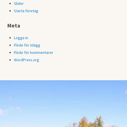
Slider
Starta företag
Meta
Logga in
Flöde för inlägg
Flöde för kommentarer
WordPress.org