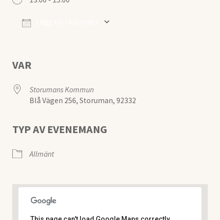
Lägg till i kalender
Ladda ner ICS
Google Kalender
VAR
Storumans Kommun
Blå Vägen 256, Storuman, 92332
TYP AV EVENEMANG
Allmänt
This page can't load Google Maps correctly.