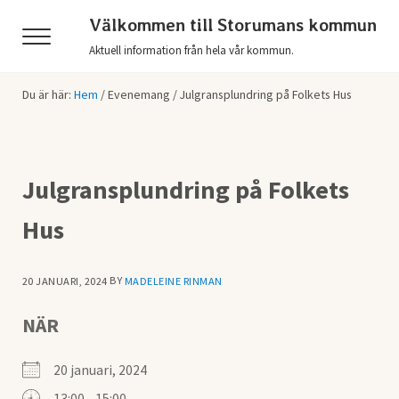
Hoppa till huvudinnehåll
Skip to header right navigation
Skip to after header navigation
Skip to site footer
Välkommen till Storumans kommun
Menu
Aktuell information från hela vår kommun.
Du är här:
Hem
/
Evenemang
/
Julgransplundring på Folkets Hus
Julgransplundring på Folkets
Hus
BY
20 JANUARI, 2024
MADELEINE RINMAN
NÄR
20 januari, 2024
13:00 - 15:00