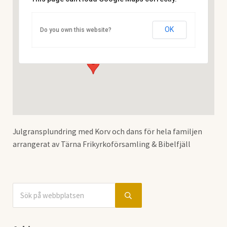
Storumans Kommun
OK
Do you own this website?
Blå Vägen 256 - Storuman
Visa Evenemang
Julgransplundring med Korv och dans för hela familjen
arrangerat av Tärna Frikyrkoförsamling & Bibelfjäll
Sök på webbplatsen
Sidebar
Submit search