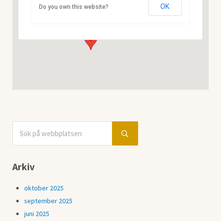
OK
Do you own this website?
Blå Vägen 256 - Storuman
Visa Evenemang
Sök på webbplatsen
Sidebar
Submit search
Arkiv
oktober 2025
september 2025
juni 2025