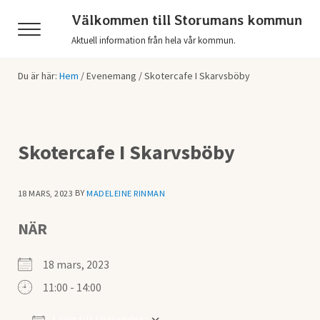
Hoppa till huvudinnehåll
Skip to header right navigation
Skip to after header navigation
Skip to site footer
Välkommen till Storumans kommun
Menu
Aktuell information från hela vår kommun.
Du är här:
Hem
/
Evenemang
/
Skotercafe I Skarvsböby
Skotercafe I Skarvsböby
BY
18 MARS, 2023
MADELEINE RINMAN
NÄR
18 mars, 2023
11:00 - 14:00
Lägg till i kalender