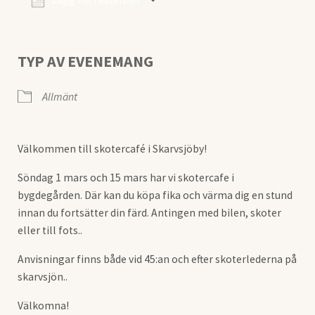
Ladda ner ICS
Google Kalender
TYP AV EVENEMANG
Allmänt
Välkommen till skotercafé i Skarvsjöby!
Söndag 1 mars och 15 mars har vi skotercafe i
bygdegården. Där kan du köpa fika och värma dig en stund
innan du fortsätter din färd. Antingen med bilen, skoter
eller till fots..
Anvisningar finns både vid 45:an och efter skoterlederna på
skarvsjön..
Välkomna!