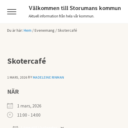
Hoppa till huvudinnehåll
Skip to header right navigation
Skip to after header navigation
Skip to site footer
Välkommen till Storumans kommun
Menu
Aktuell information från hela vår kommun.
Du är här:
Hem
/
Evenemang
/
Skotercafé
Skotercafé
BY
1 MARS, 2026
MADELEINE RINMAN
NÄR
1 mars, 2026
11:00 - 14:00
Lägg till i kalender