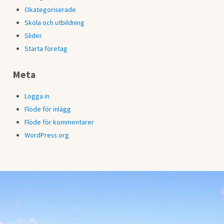
Okategoriserade
Skola och utbildning
Slider
Starta företag
Meta
Logga in
Flöde för inlägg
Flöde för kommentarer
WordPress.org