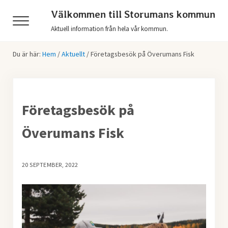
Hoppa till huvudinnehåll
Skip to header right navigation
Skip to after header navigation
Skip to site footer
Välkommen till Storumans kommun
Menu
Aktuell information från hela vår kommun.
Du är här:
Hem
/
Aktuellt
/
Företagsbesök på Överumans Fisk
Företagsbesök på
Överumans Fisk
20 SEPTEMBER, 2022