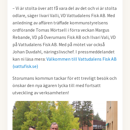
– Vi är stolta över att få vara del av det och vi är stolta
odlare, säger Iivari Valli, VD Vattudalens Fisk AB. Med
anledning av affären träffade kommunstyrelsens
ordförande Tomas Mörtsell i förra veckan Margus
Rebande, VD på Överumans Fisk AB och Ilvari Vali, VD
på Vattudalens Fisk AB. Med på mötet var också
Johan Duvdahl, näringslivschef. I pressmeddelandet
kan ni läsa mera:
Välkommen till Vattudalens Fisk AB
(vattufisk.se)
Storumans kommun tackar för ett trevligt besök och
önskar den nya ägaren lycka till med fortsatt
utveckling av verksamheten!