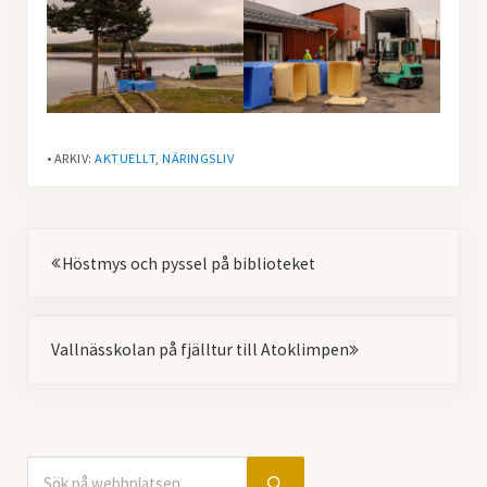
• ARKIV:
AKTUELLT
,
NÄRINGSLIV
Föregående
Höstmys och pyssel på biblioteket
Nästa
Vallnässkolan på fjälltur till Atoklimpen
Sök på webbplatsen
Sidebar