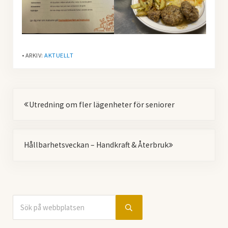
• ARKIV:
AKTUELLT
Föregående
Utredning om fler lägenheter för seniorer
Nästa
Hållbarhetsveckan – Handkraft & Återbruk
Sök på webbplatsen
Sidebar
Submit search