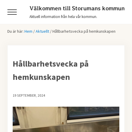
Hoppa till huvudinnehåll
Skip to header right navigation
Skip to after header navigation
Skip to site footer
Välkommen till Storumans kommun
Menu
Aktuell information från hela vår kommun.
Du är här:
Hem
/
Aktuellt
/
Hållbarhetsvecka på hemkunskapen
Hållbarhetsvecka på
hemkunskapen
19 SEPTEMBER, 2024