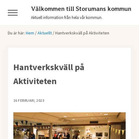
Hoppa till huvudinnehåll
Skip to header right navigation
Skip to after header navigation
Skip to site footer
Välkommen till Storumans kommun
Menu
Aktuell information från hela vår kommun.
Du är här:
Hem
/
Aktuellt
/
Hantverkskväll på Aktiviteten
Hantverkskväll på
Aktiviteten
16 FEBRUARI, 2023