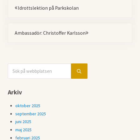
Föregående
Idrottslektion på Parkskolan
Nästa
Ambassadör: Christoffer Karlsson
Sök på webbplatsen
Sidebar
Submit search
Arkiv
oktober 2025
september 2025
juni 2025
maj 2025
februari 2025