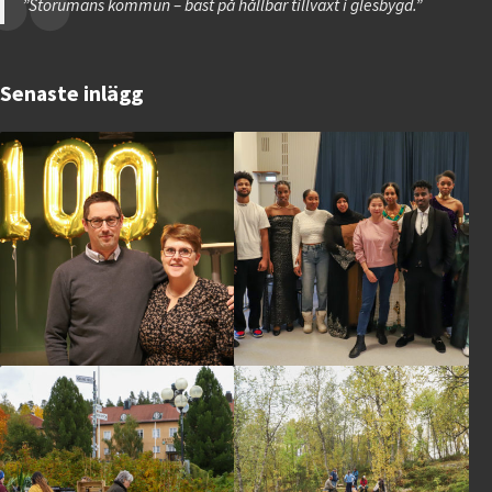
”Storumans kommun – bäst på hållbar tillväxt i glesbygd.”
Senaste inlägg