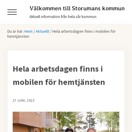
Hoppa till huvudinnehåll
Skip to header right navigation
Skip to after header navigation
Skip to site footer
Välkommen till Storumans kommun
Menu
Aktuell information från hela vår kommun.
Du är här:
Hem
/
Aktuellt
/
Hela arbetsdagen finns i mobilen för
hemtjänsten
Hela arbetsdagen finns i
mobilen för hemtjänsten
27 JUNI, 2023