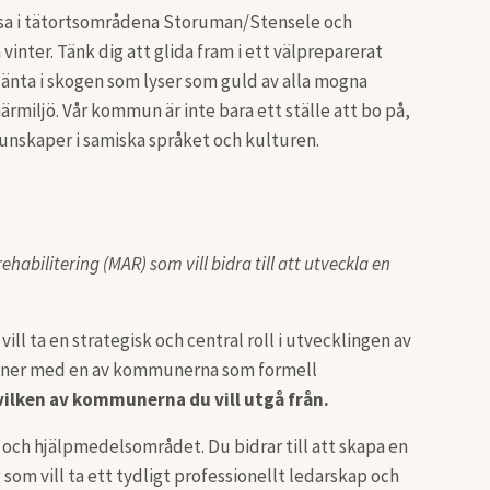
essa i tätortsområdena Storuman/Stensele och
nter. Tänk dig att glida fram i ett välpreparerat
 glänta i skogen som lyser som guld av alla mogna
 närmiljö. Vår kommun är inte bara ett ställe att bo på,
kunskaper i samiska språket och kulturen.
bilitering (MAR) som vill bidra till att utveckla en
vill ta en strategisk och central roll i utvecklingen av
muner med en av kommunerna som formell
 vilken av kommunerna du vill utgå från.
 och hjälpmedelsområdet. Du bidrar till att skapa en
som vill ta ett tydligt professionellt ledarskap och