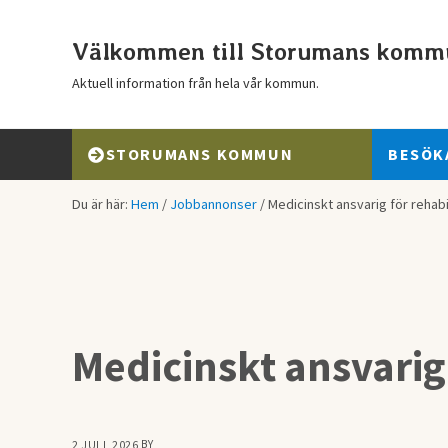
Hoppa till huvudinnehåll
Skip to header right navigation
Skip to after header navigation
Skip to site footer
Välkommen till Storumans komm
Aktuell information från hela vår kommun.
STORUMANS KOMMUN
BESÖK
Du är här:
Hem
/
Jobbannonser
/
Medicinskt ansvarig för rehabi
Medicinskt ansvarig 
BY
2 JULI, 2026