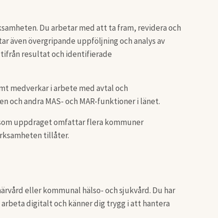
erksamheten. Du arbetar med att ta fram, revidera och
tar även övergripande uppföljning och analys av
tifrån resultat och identifierade
amt medverkar i arbete med avtal och
n och andra MAS- och MAR-funktioner i länet.
ftersom uppdraget omfattar flera kommuner
rksamheten tillåter.
märvård eller kommunal hälso- och sjukvård. Du har
rbeta digitalt och känner dig trygg i att hantera