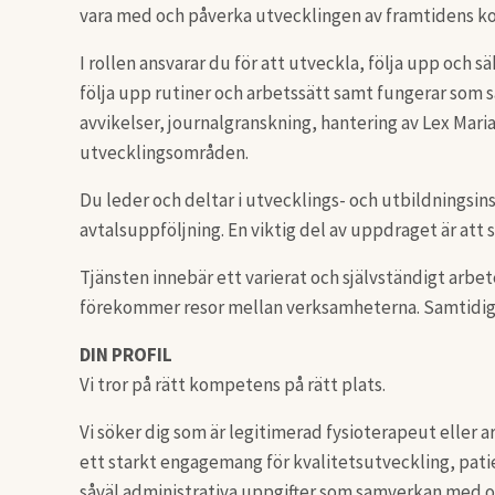
vara med och påverka utvecklingen av framtidens k
I rollen ansvarar du för att utveckla, följa upp och
följa upp rutiner och arbetssätt samt fungerar som 
avvikelser, journalgranskning, hantering av Lex Mari
utvecklingsområden.
Du leder och deltar i utvecklings- och utbildningsi
avtalsuppföljning. En viktig del av uppdraget är a
Tjänsten innebär ett varierat och självständigt arb
förekommer resor mellan verksamheterna. Samtidigt fi
DIN PROFIL
Vi tror på rätt kompetens på rätt plats.
Vi söker dig som är legitimerad fysioterapeut eller
ett starkt engagemang för kvalitetsutveckling, patie
såväl administrativa uppgifter som samverkan med ol