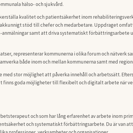
ommunala hälso- och sjukvård.
 säkerställa kvalitet och patientsäkerhet inom rehabiliteringsv
sakkunnigt stöd till chefer och medarbetare. Uppdraget omfat
a-anmälningar samt att driva systematiskt förbättringsarbete u
nsatser, representerar kommunerna i olika forum och nätverk s
tt samverka både inom och mellan kommunerna samt med regione
ete med stor möjlighet att påverka innehåll och arbetssätt. E
nns goda möjligheter till flexibelt och digitalt arbete när ve
 arbetsterapeut och som har lång erfarenhet av arbete inom pri
ntsäkerhet och systematiskt förbättringsarbete. Du är van att a
ika professioner, verksamheter och organisationer.