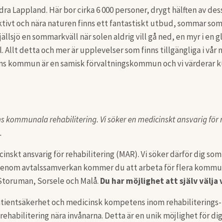
ra Lappland. Här bor cirka 6 000 personer, drygt hälften av d
vt och nära naturen finns ett fantastiskt utbud, sommar som vi
jällsjö en sommarkväll när solen aldrig vill gå ned, en myr i en
l. Allt detta och mer är upplevelser som finns tillgängliga i vår
umans kommun är en samisk förvaltningskommun och vi värderar 
kommunala rehabilitering. Vi söker en medicinskt ansvarig för reha
.
cinskt ansvarig för rehabilitering (MAR). Vi söker därför dig som 
. Genom avtalssamverkan kommer du att arbeta för flera kom
Storuman, Sorsele och Malå.
Du har möjlighet att själv välja
 patientsäkerhet och medicinsk kompetens inom rehabiliterings-
abilitering nära invånarna. Detta är en unik möjlighet för dig 