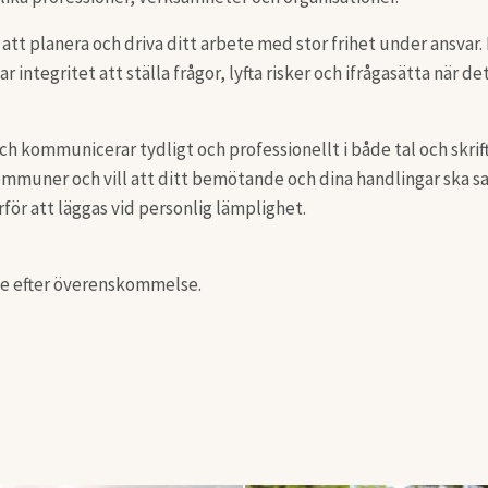
att planera och driva ditt arbete med stor frihet under ansvar
r integritet att ställa frågor, lyfta risker och ifrågasätta när d
och kommunicerar tydligt och professionellt i både tal och skrif
a kommuner och vill att ditt bemötande och dina handlingar ska
för att läggas vid personlig lämplighet.
räde efter överenskommelse.