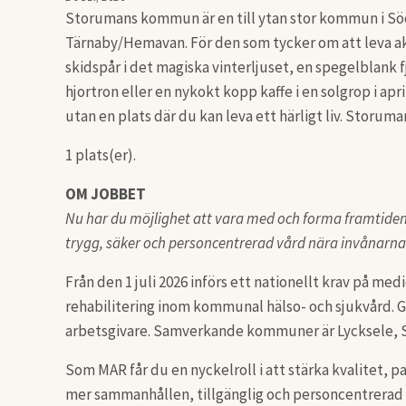
Storumans kommun är en till ytan stor kommun i Söd
Tärnaby/Hemavan. För den som tycker om att leva akti
skidspår i det magiska vinterljuset, en spegelblank f
hjortron eller en nykokt kopp kaffe i en solgrop i apri
utan en plats där du kan leva ett härligt liv. Stor
1 plats(er).
OM JOBBET
Nu har du möjlighet att vara med och forma framtidens 
trygg, säker och personcentrerad vård nära invånarna
Från den 1 juli 2026 införs ett nationellt krav på medi
rehabilitering inom kommunal hälso- och sjukvård
arbetsgivare. Samverkande kommuner är Lycksele, 
Som MAR får du en nyckelroll i att stärka kvalitet,
mer sammanhållen, tillgänglig och personcentrerad reh