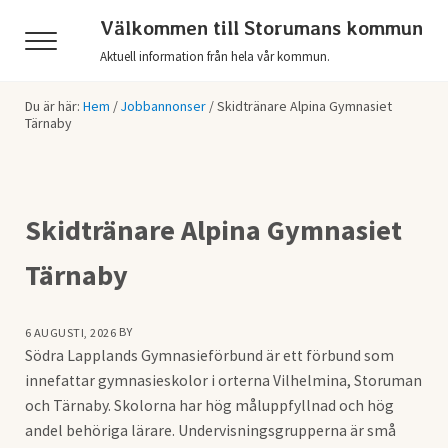
Hoppa till huvudinnehåll
Skip to header right navigation
Skip to after header navigation
Skip to site footer
Välkommen till Storumans kommun
Menu
Aktuell information från hela vår kommun.
Du är här:
Hem
/
Jobbannonser
/
Skidtränare Alpina Gymnasiet
Tärnaby
Skidtränare Alpina Gymnasiet
Tärnaby
BY
6 AUGUSTI, 2026
Södra Lapplands Gymnasieförbund är ett förbund som
innefattar gymnasieskolor i orterna Vilhelmina, Storuman
och Tärnaby. Skolorna har hög måluppfyllnad och hög
andel behöriga lärare. Undervisningsgrupperna är små