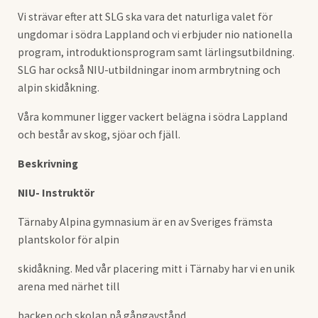
Vi strävar efter att SLG ska vara det naturliga valet för
ungdomar i södra Lappland och vi erbjuder nio nationella
program, introduktionsprogram samt lärlingsutbildning.
SLG har också NIU-utbildningar inom armbrytning och
alpin skidåkning.
Våra kommuner ligger vackert belägna i södra Lappland
och består av skog, sjöar och fjäll.
Beskrivning
NIU- Instruktör
Tärnaby Alpina gymnasium är en av Sveriges främsta
plantskolor för alpin
skidåkning. Med vår placering mitt i Tärnaby har vi en unik
arena med närhet till
backen och skolan på gångavstånd.