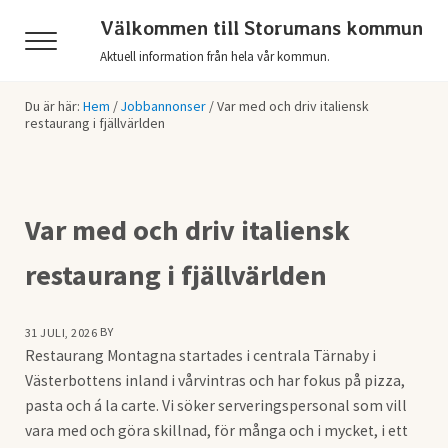
Hoppa till huvudinnehåll
Skip to header right navigation
Skip to after header navigation
Skip to site footer
Välkommen till Storumans kommun
Menu
Aktuell information från hela vår kommun.
Du är här:
Hem
/
Jobbannonser
/
Var med och driv italiensk
restaurang i fjällvärlden
Var med och driv italiensk
restaurang i fjällvärlden
BY
31 JULI, 2026
Restaurang Montagna startades i centrala Tärnaby i
Västerbottens inland i vårvintras och har fokus på pizza,
pasta och á la carte. Vi söker serveringspersonal som vill
vara med och göra skillnad, för många och i mycket, i ett