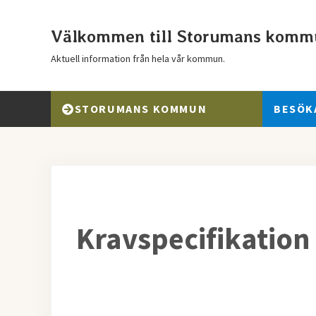
Hoppa till huvudinnehåll
Skip to header right navigation
Skip to after header navigation
Skip to site footer
Välkommen till Storumans komm
Aktuell information från hela vår kommun.
STORUMANS KOMMUN
BESÖK
Kravspecifikation