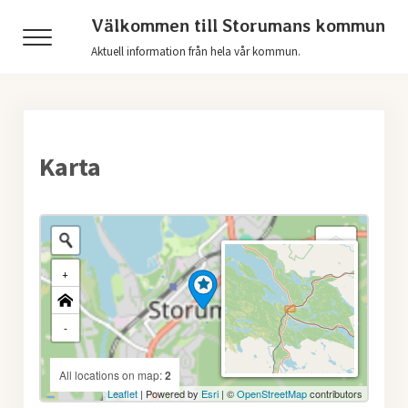
Hoppa till huvudinnehåll
Skip to header right navigation
Skip to after header navigation
Skip to site footer
Välkommen till Storumans kommun
Menu
Aktuell information från hela vår kommun.
Karta
+
-
All locations on map:
2
Leaflet
| Powered by
Esri
| ©
OpenStreetMap
contributors