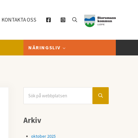
KONTAKTA OSS
Sök
NÄRINGSLIV
Sök på webbplatsen
Sidebar
Submit search
Arkiv
oktober 2025