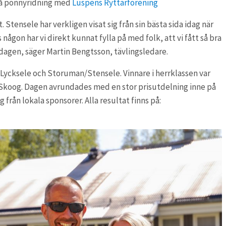
 på ponnyridning med
Luspens Ryttarförening
Stensele har verkligen visat sig från sin bästa sida idag när
s någon har vi direkt kunnat fylla på med folk, att vi fått så bra
r dagen, säger Martin Bengtsson, tävlingsledare.
Lycksele och Storuman/Stensele. Vinnare i herrklassen var
Skoog. Dagen avrundades med en stor prisutdelning inne på
från lokala sponsorer. Alla resultat finns på: