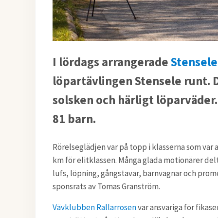
I lördags arrangerade
Stensele
löpartävlingen Stensele runt. Da
solsken och härligt löparväder.
81 barn.
Rörelseglädjen var på topp i klasserna som var al
km för elitklassen. Många glada motionärer del
lufs, löpning,
gångstavar, barnvagnar och prome
sponsrats av Tomas Granström.
Vävklubben Rallarrosen
var ansvariga för fikas