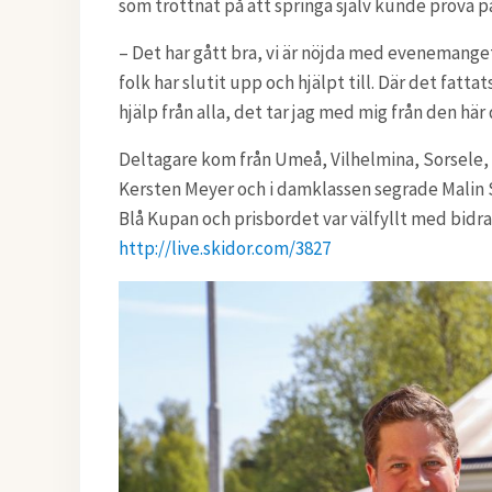
som tröttnat på att springa själv kunde prova
– Det har gått bra, vi är nöjda med evenemanget. 
folk har slutit upp och hjälpt till. Där det fattat
hjälp från alla, det tar jag med mig från den hä
Deltagare kom från Umeå, Vilhelmina, Sorsele, 
Kersten Meyer och i damklassen segrade Malin 
Blå Kupan och prisbordet var välfyllt med bidrag 
http://live.skidor.com/3827