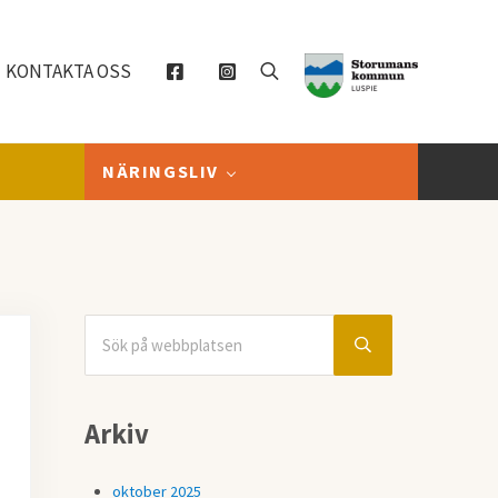
KONTAKTA OSS
Sök
NÄRINGSLIV
Sök på webbplatsen
Sidebar
Submit search
Arkiv
oktober 2025