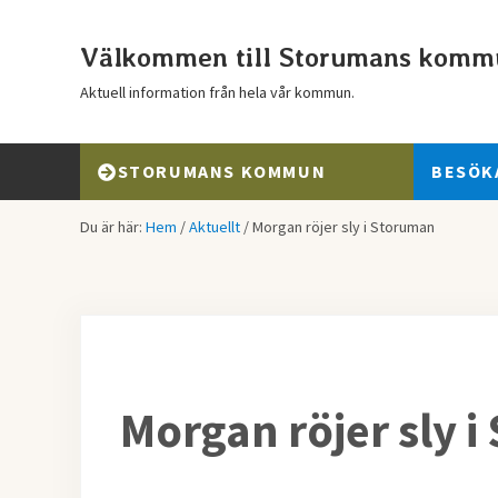
Hoppa till huvudinnehåll
Skip to header right navigation
Skip to after header navigation
Skip to site footer
Välkommen till Storumans komm
Aktuell information från hela vår kommun.
STORUMANS KOMMUN
BESÖK
Du är här:
Hem
/
Aktuellt
/
Morgan röjer sly i Storuman
Morgan röjer sly 