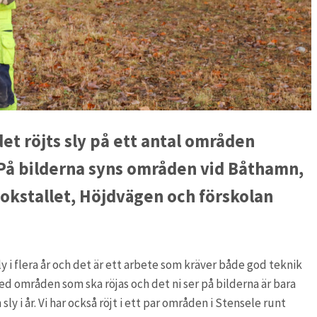
t röjts sly på ett antal områden
På bilderna syns områden vid Båthamn,
Lokstallet, Höjdvägen och förskolan
i flera år och det är ett arbete som kräver både god teknik
d områden som ska röjas och det ni ser på bilderna är bara
 sly i år. Vi har också röjt i ett par områden i Stensele runt