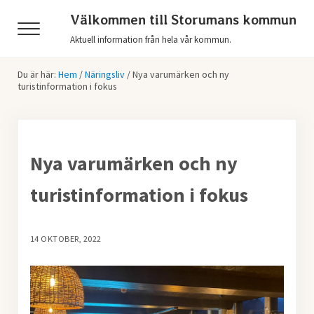
Hoppa till huvudinnehåll
Skip to header right navigation
Skip to after header navigation
Skip to site footer
Välkommen till Storumans kommun
Menu
Aktuell information från hela vår kommun.
Du är här:
Hem
/
Näringsliv
/
Nya varumärken och ny
turistinformation i fokus
Nya varumärken och ny
turistinformation i fokus
14 OKTOBER, 2022