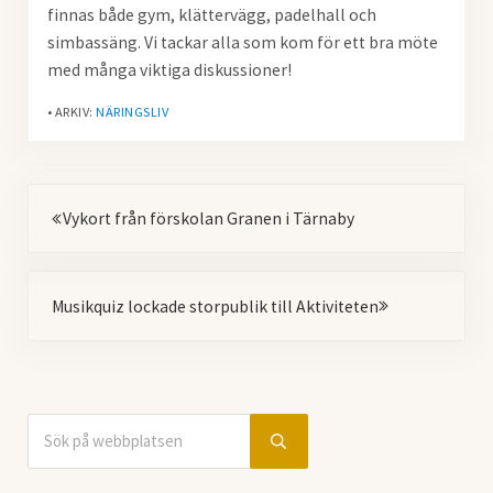
finnas både gym, klättervägg, padelhall och
simbassäng. Vi tackar alla som kom för ett bra möte
med många viktiga diskussioner!
• ARKIV:
NÄRINGSLIV
Föregående
Vykort från förskolan Granen i Tärnaby
Nästa
Musikquiz lockade storpublik till Aktiviteten
Sök på webbplatsen
Sidebar
Submit search