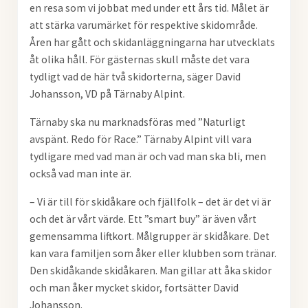
en resa som vi jobbat med under ett års tid. Målet är
att stärka varumärket för respektive skidområde.
Åren har gått och skidanläggningarna har utvecklats
åt olika håll. För gästernas skull måste det vara
tydligt vad de här två skidorterna, säger David
Johansson, VD på Tärnaby Alpint.
Tärnaby ska nu marknadsföras med ”Naturligt
avspänt. Redo för Race.” Tärnaby Alpint vill vara
tydligare med vad man är och vad man ska bli, men
också vad man inte är.
– Vi är till för skidåkare och fjällfolk – det är det vi är
och det är vårt värde. Ett ”smart buy” är även vårt
gemensamma liftkort. Målgrupper är skidåkare. Det
kan vara familjen som åker eller klubben som tränar.
Den skidåkande skidåkaren. Man gillar att åka skidor
och man åker mycket skidor, fortsätter David
Johansson.