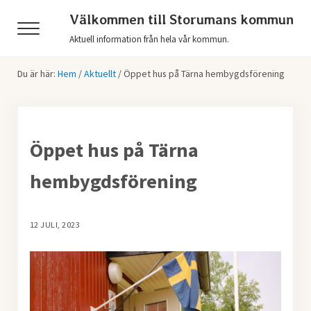
Hoppa till huvudinnehåll
Skip to header right navigation
Skip to after header navigation
Skip to site footer
Välkommen till Storumans kommun
Menu
Aktuell information från hela vår kommun.
Du är här:
Hem
/
Aktuellt
/
Öppet hus på Tärna hembygdsförening
Öppet hus på Tärna
hembygdsförening
12 JULI, 2023