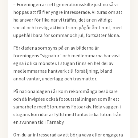
– Föreningen är i ett generationsskifte just nu så vi
hoppas att få fler yngre intresserade. Vi turas om att
ha ansvar för fika när vi träffas, det är en väldigt
social och trevlig aktivitet som pågår året runt, med
uppehåll bara för sommar och jul, fortsätter Mona.
Förklädena som syns på en av bilderna är
föreningens ”signatur” och medlemmarna har vävt
egna i olika mönster. I stugan finns en hel del av
medlemmarnas hantverk till försäljning, bland
annat vantar, underlägg och trasmattor.
På nationaldagen i år kom rekordmånga besökare
och då invigdes också fotoutställningen som är ett
samarbete med Storumans Fotoarkiv. Hela väggen i
stugans korridor är fylld med fantastiska foton från
en svunnen tid i Tärnaby.
Om du är intresserad av att börja väva eller engagera