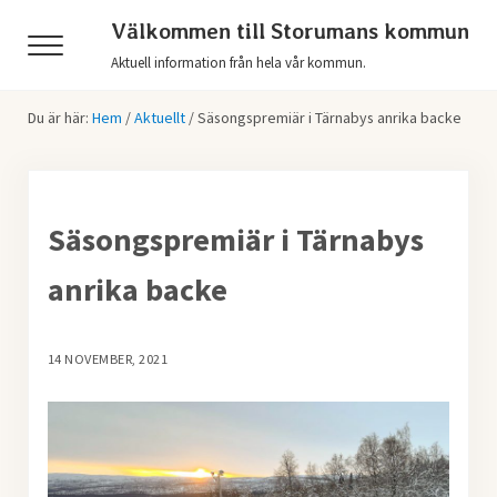
Hoppa till huvudinnehåll
Skip to header right navigation
Skip to after header navigation
Skip to site footer
Välkommen till Storumans kommun
Menu
Aktuell information från hela vår kommun.
Du är här:
Hem
/
Aktuellt
/
Säsongspremiär i Tärnabys anrika backe
Säsongspremiär i Tärnabys
anrika backe
14 NOVEMBER, 2021