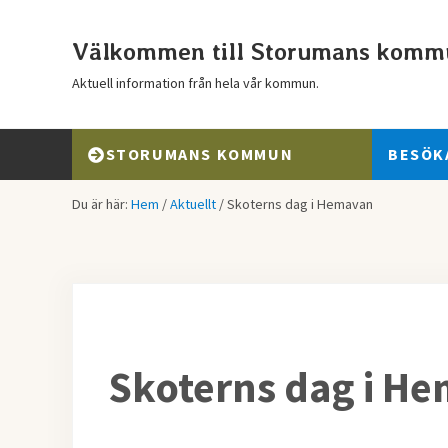
Hoppa till huvudinnehåll
Skip to header right navigation
Skip to after header navigation
Skip to site footer
Välkommen till Storumans komm
Aktuell information från hela vår kommun.
STORUMANS KOMMUN
BESÖK
Du är här:
Hem
/
Aktuellt
/
Skoterns dag i Hemavan
Skoterns dag i H