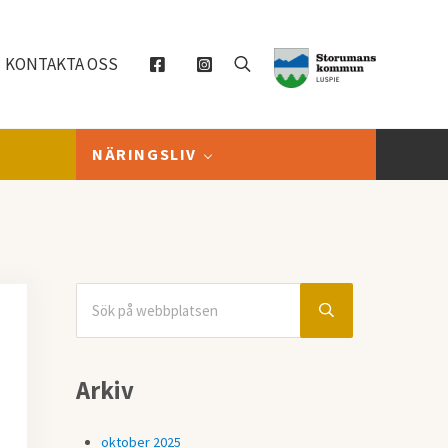
KONTAKTA OSS
Sök
NÄRINGSLIV
Sök på webbplatsen
Sidebar
Submit search
Arkiv
oktober 2025