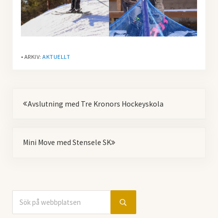
• ARKIV:
AKTUELLT
Föregående
Avslutning med Tre Kronors Hockeyskola
Nästa
Mini Move med Stensele SK
Sök på webbplatsen
Sidebar
Submit search