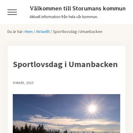
Hoppa till huvudinnehåll
Skip to header right navigation
Skip to after header navigation
Skip to site footer
Välkommen till Storumans kommun
Menu
Aktuell information från hela vår kommun.
Du är här:
Hem
/
Aktuellt
/
Sportlovsdag i Umanbacken
Sportlovsdag i Umanbacken
9 MARS, 2023