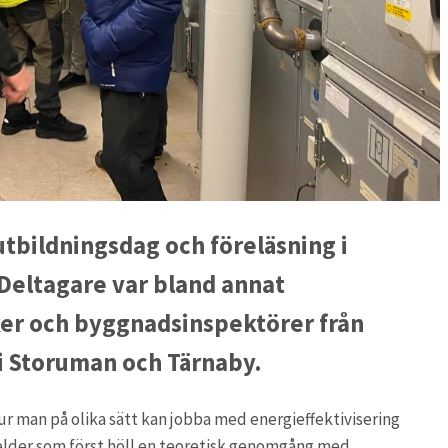
utbildningsdag och föreläsning i
 Deltagare var bland annat
iker och byggnadsinspektörer från
i Storuman och Tärnaby.
hur man på olika sätt kan jobba med energieffektivisering
rkelder som först höll en teoretisk genomgång med