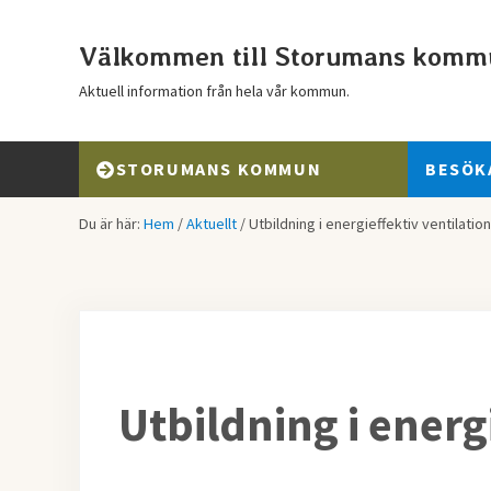
Hoppa till huvudinnehåll
Skip to header right navigation
Skip to after header navigation
Skip to site footer
Välkommen till Storumans komm
Aktuell information från hela vår kommun.
STORUMANS KOMMUN
BESÖK
Du är här:
Hem
/
Aktuellt
/
Utbildning i energieffektiv ventilation
Utbildning i energ