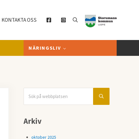
KONTAKTA OSS
Sök
NÄRINGSLIV
Sök på webbplatsen
Sidebar
Submit search
Arkiv
oktober 2025