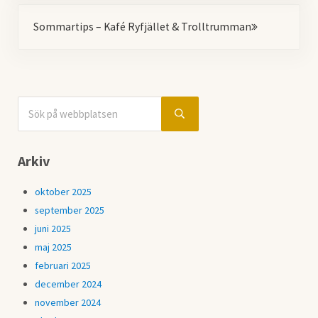
Nästa
Sommartips – Kafé Ryfjället & Trolltrumman
Sök på webbplatsen
Sidebar
Submit search
Arkiv
oktober 2025
september 2025
juni 2025
maj 2025
februari 2025
december 2024
november 2024