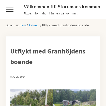
Hoppa till huvudinnehåll
Skip to header right navigation
Skip to after header navigation
Skip to site footer
Välkommen till Storumans kommun
Menu
Aktuell information från hela vår kommun.
Du är här:
Hem
/
Aktuellt
/
Utflykt med Granhöjdens boende
Utflykt med Granhöjdens
boende
8 JULI, 2024