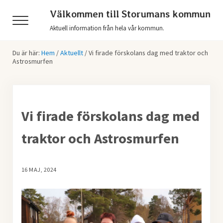
Hoppa till huvudinnehåll
Skip to header right navigation
Skip to after header navigation
Skip to site footer
Välkommen till Storumans kommun
Menu
Aktuell information från hela vår kommun.
Du är här:
Hem
/
Aktuellt
/
Vi firade förskolans dag med traktor och
Astrosmurfen
Vi firade förskolans dag med
traktor och Astrosmurfen
16 MAJ, 2024