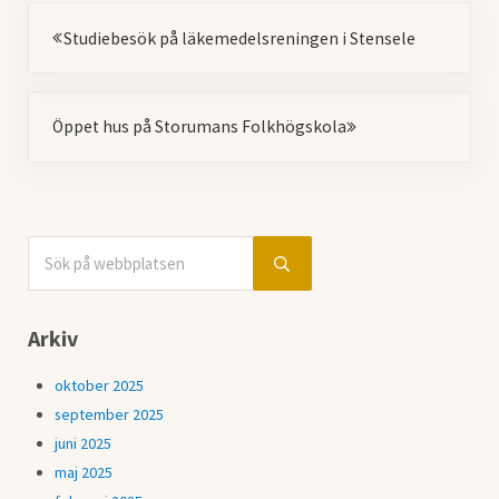
Föregående
Studiebesök på läkemedelsreningen i Stensele
Nästa
Öppet hus på Storumans Folkhögskola
Sök på webbplatsen
Sidebar
Submit search
Arkiv
oktober 2025
september 2025
juni 2025
maj 2025