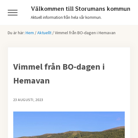
Hoppa till huvudinnehåll
Skip to header right navigation
Skip to after header navigation
Skip to site footer
Välkommen till Storumans kommun
Menu
Aktuell information från hela vår kommun.
Du är här:
Hem
/
Aktuellt
/
Vimmel från BO-dagen i Hemavan
Vimmel från BO-dagen i
Hemavan
23 AUGUSTI, 2023