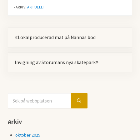
• ARKIV:
AKTUELLT
Föregående
Lokalproducerad mat på Nannas bod
Nästa
Invigning av Storumans nya skatepark
Sök på webbplatsen
Sidebar
Submit search
Arkiv
oktober 2025