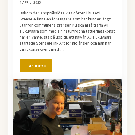
4 APRIL, 2023
Bakom den anspråkslösa vita dörren i huset i
Stensele finns en företagare som har kunder långt
utanför kommunens gränser. Nu ska ni få träffa Ali
Tiukuvaara som med sin naturtrogna tatueringskonst
har en väntelista på upp till ett halvår. Ali Tiukuvaara
startade Stensele Ink Art för nio år sen och han har
varit konsekvent med …
Läs mer»
Tatueraren i Stensele som lockar kunder från