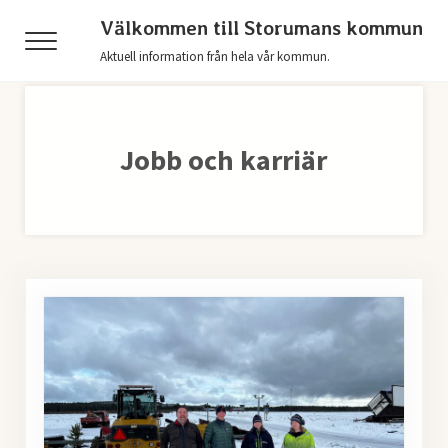
Hoppa till huvudinnehåll
Skip to header right navigation
Skip to after header navigation
Skip to site footer
Välkommen till Storumans kommun
Menu
Aktuell information från hela vår kommun.
Jobb och karriär