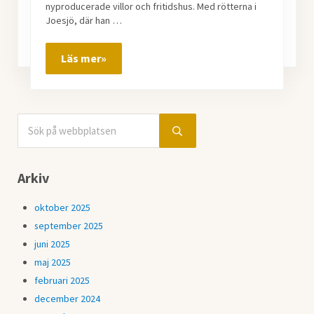
nyproducerade villor och fritidshus. Med rötterna i
Joesjö, där han …
Läs mer»
Fastighetsmäklare utvecklar i fjällen
Sök på webbplatsen
Sidebar
Submit search
Arkiv
oktober 2025
september 2025
juni 2025
maj 2025
februari 2025
december 2024