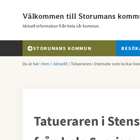
Hoppa till huvudinnehåll
Skip to header right navigation
Skip to after header navigation
Skip to site footer
Välkommen till Storumans komm
Aktuell information från hela vår kommun.
STORUMANS KOMMUN
BESÖK
Du är här:
Hem
/
Aktuellt
/
Tatueraren i Stensele som lockar kun
Tatueraren i Sten