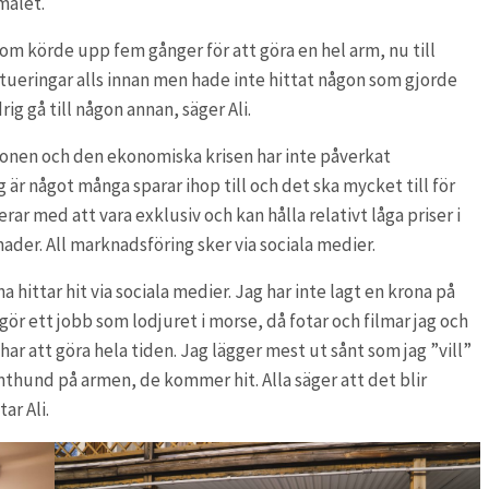
målet.
som körde upp fem gånger för att göra en hel arm, nu till
tueringar alls innan men hade inte hittat någon som gjorde
 gå till någon annan, säger Ali.
tionen och den ekonomiska krisen har inte påverkat
är något många sparar ihop till och det ska mycket till för
rar med att vara exklusiv och kan hålla relativt låga priser i
der. All marknadsföring sker via sociala medier.
a hittar hit via sociala medier. Jag har inte lagt en krona på
ör ett jobb som lodjuret i morse, då fotar och filmar jag och
har att göra hela tiden. Jag lägger mest ut sånt som jag ”vill”
ämthund på armen, de kommer hit. Alla säger att det blir
ar Ali.