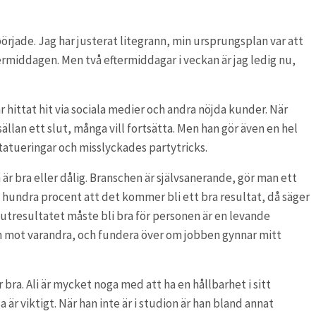
örjade. Jag har justerat litegrann, min ursprungsplan var att
ermiddagen. Men två eftermiddagar i veckan är jag ledig nu,
r hittat hit via sociala medier och andra nöjda kunder. När
llan ett slut, många vill fortsätta. Men han gör även en hel
tatueringar och misslyckades partytricks.
är bra eller dålig. Branschen är självsanerande, gör man ett
ill hundra procent att det kommer bli ett bra resultat, då säger
utresultatet måste bli bra för personen är en levande
 mot varandra, och fundera över om jobben gynnar mitt
r bra. Ali är mycket noga med att ha en hållbarhet i sitt
är viktigt. När han inte är i studion är han bland annat