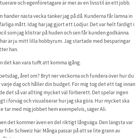
uerare och egenföretagare är mer av en livsstil än ett jobb.
m händer nästa vecka tänker jag på då. Kunderna får lämna in
rliga mått. Idag har jag gjort ett Lodjur. Det var helt färdigt i
ncil som jag klistrar på huden och sen får kunden godkänna.
 här är ju mitt lilla hobbyrum. Jag startade med besparingar
tter han.
 det kan vara tufft att komma igång.
 arbetsdag, året om? Bryt ner veckorna och fundera över hur du
r varje dag och håller din budget. För mig tog det ett tag innan
rde det så var allting mycket väl förberett. Det spelar ingen
gt i förväg och visualiserar hur jag ska göra. Hur mycket ska
inte tar med mig jobbet hem exempelvis, säger Ali.
en det kommer även en del riktigt långväga. Den längsta var
ar från Schweiz här. Många passar på att se lite grann av