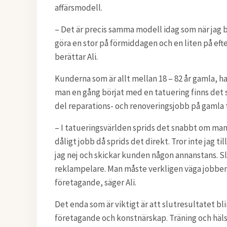
affärsmodell.
– Det är precis samma modell idag som när jag b
göra en stor på förmiddagen och en liten på eft
berättar Ali.
Kunderna som är allt mellan 18 – 82 år gamla, ha
man en gång börjat med en tatuering finns det sä
del reparations- och renoveringsjobb på gamla 
– I tatueringsvärlden sprids det snabbt om man 
dåligt jobb då sprids det direkt. Tror inte jag t
jag nej och skickar kunden någon annanstans. Sl
reklampelare. Man måste verkligen väga jobben
företagande, säger Ali.
Det enda som är viktigt är att slutresultatet bli
företagande och konstnärskap. Träning och hälsa 