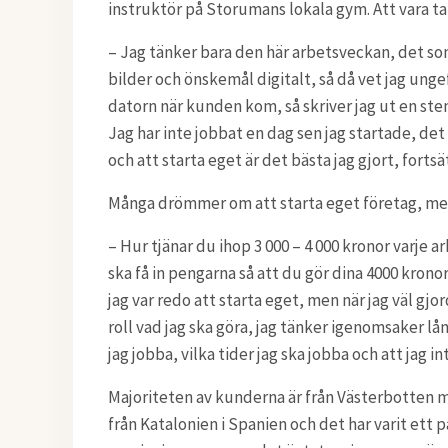
instruktör på Storumans lokala gym. Att vara tat
– Jag tänker bara den här arbetsveckan, det so
bilder och önskemål digitalt, så då vet jag ungefä
datorn när kunden kom, så skriver jag ut en ste
Jag har inte jobbat en dag sen jag startade, det
och att starta eget är det bästa jag gjort, fortsä
Många drömmer om att starta eget företag, men
– Hur tjänar du ihop 3 000 – 4 000 kronor varje
ska få in pengarna så att du gör dina 4000 krono
jag var redo att starta eget, men när jag väl gjo
roll vad jag ska göra, jag tänker igenomsaker lån
jag jobba, vilka tider jag ska jobba och att jag 
Majoriteten av kunderna är från Västerbotten m
från Katalonien i Spanien och det har varit ett p