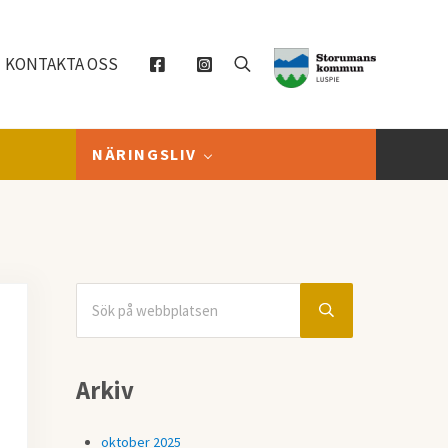
KONTAKTA OSS
Sök
NÄRINGSLIV
Sök på webbplatsen
Sidebar
Submit search
Arkiv
oktober 2025