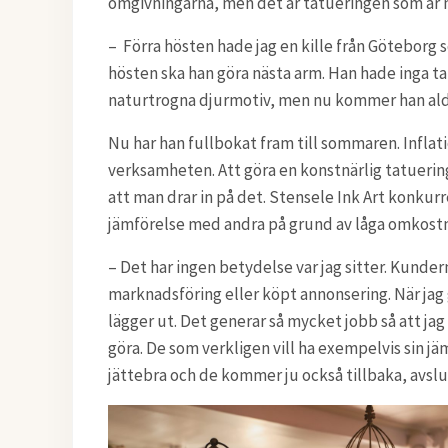
omgivningarna, men det är tatueringen som är 
– Förra hösten hade jag en kille från Göteborg 
hösten ska han göra nästa arm. Han hade inga ta
naturtrogna djurmotiv, men nu kommer han aldrig
Nu har han fullbokat fram till sommaren. Infla
verksamheten. Att göra en konstnärlig tatuering 
att man drar in på det. Stensele Ink Art konkurre
jämförelse med andra på grund av låga omkostna
– Det har ingen betydelse var jag sitter. Kundern
marknadsföring eller köpt annonsering. När jag g
lägger ut. Det generar så mycket jobb så att jag 
göra. De som verkligen vill ha exempelvis sin j
jättebra och de kommer ju också tillbaka, avslut