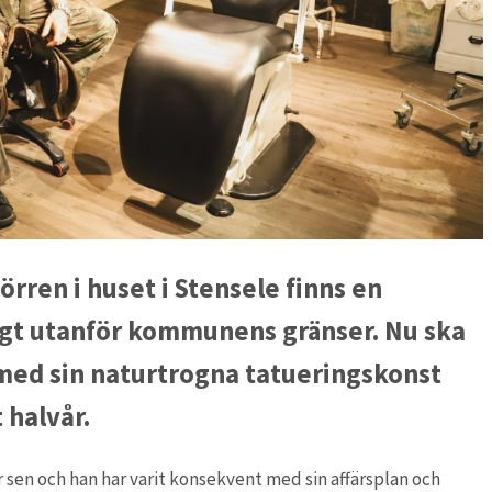
rren i huset i Stensele finns en
ngt utanför kommunens gränser. Nu ska
m med sin naturtrogna tatueringskonst
 halvår.
år sen och han har varit konsekvent med sin affärsplan och