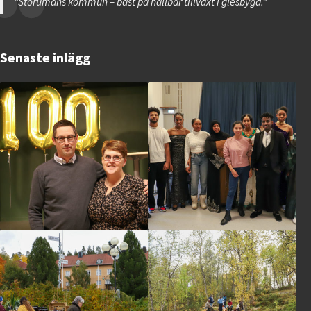
”Storumans kommun – bäst på hållbar tillväxt i glesbygd.”
Senaste inlägg