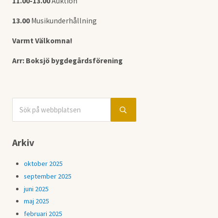
11.00-13.00
Auktion
13.00
Musikunderhållning
Varmt Välkomna!
Arr: Boksjö bygdegårdsförening
Sök på webbplatsen
Sidebar
Submit search
Arkiv
oktober 2025
september 2025
juni 2025
maj 2025
februari 2025