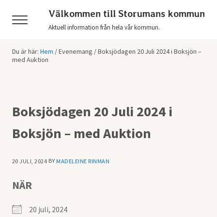
Hoppa till huvudinnehåll
Skip to header right navigation
Skip to after header navigation
Skip to site footer
Välkommen till Storumans kommun
Menu
Aktuell information från hela vår kommun.
Du är här:
Hem
/
Evenemang
/
Boksjödagen 20 Juli 2024 i Boksjön –
med Auktion
Boksjödagen 20 Juli 2024 i
Boksjön – med Auktion
BY
20 JULI, 2024
MADELEINE RINMAN
NÄR
20 juli, 2024