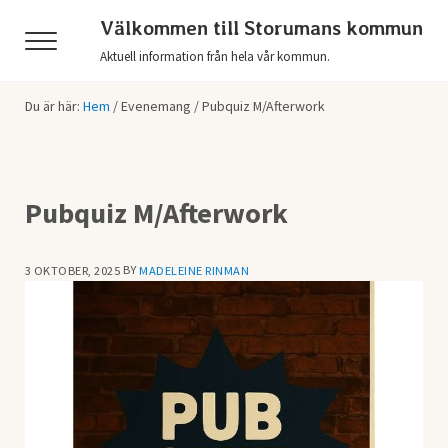
Hoppa till huvudinnehåll
Skip to header right navigation
Skip to after header navigation
Skip to site footer
Välkommen till Storumans kommun
Menu
Aktuell information från hela vår kommun.
Du är här:
Hem
/
Evenemang
/
Pubquiz M/Afterwork
Pubquiz M/Afterwork
BY
3 OKTOBER, 2025
MADELEINE RINMAN