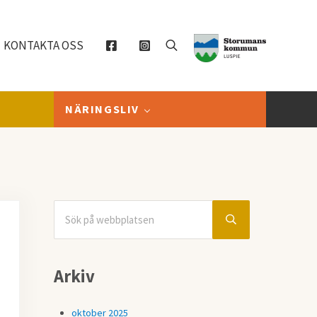
KONTAKTA OSS
Sök
NÄRINGSLIV
Sök på webbplatsen
Sidebar
Submit search
Arkiv
oktober 2025