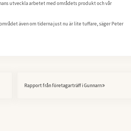
mans utveckla arbetet med områdets produkt och vår
mrådet även om tiderna just nu är lite tuffare, säger Peter
Nästa
Rapport från företagarträff i Gunnarn