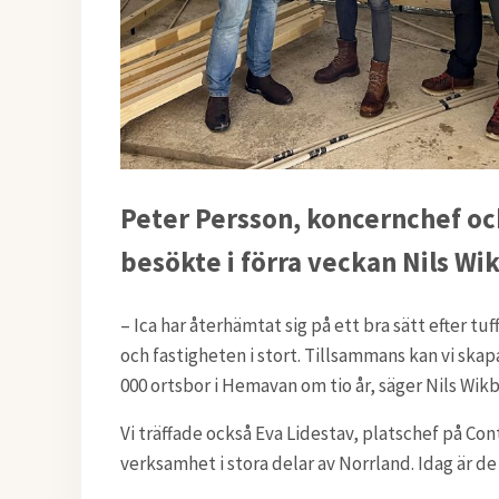
Peter Persson, koncernchef oc
besökte i förra veckan Nils Wi
– Ica har återhämtat sig på ett bra sätt efter t
och fastigheten i stort. Tillsammans kan vi skap
000 ortsbor i Hemavan om tio år, säger Nils Wikb
Vi
träffade också Eva Lidestav, platschef på C
verksamhet i stora delar av Norrland. Idag är de