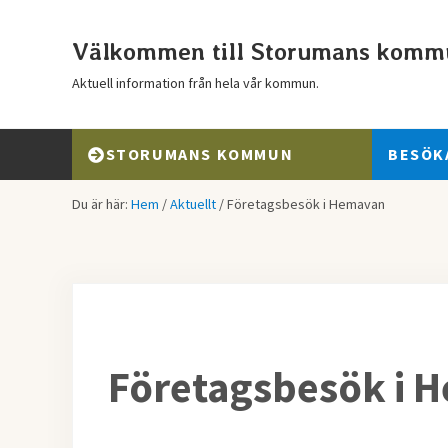
Hoppa till huvudinnehåll
Skip to header right navigation
Skip to after header navigation
Skip to site footer
Välkommen till Storumans komm
Aktuell information från hela vår kommun.
STORUMANS KOMMUN
BESÖK
Du är här:
Hem
/
Aktuellt
/
Företagsbesök i Hemavan
Företagsbesök i 