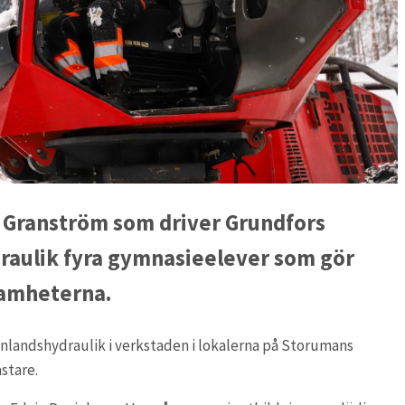
 Granström som driver Grundfors
raulik fyra gymnasieelever som gör
samheterna.
 Inlandshydraulik i verkstaden i lokalerna på Storumans
astare.