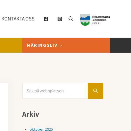
KONTAKTA OSS
Sök
NÄRINGSLIV
Sök på webbplatsen
Sidebar
Submit search
Arkiv
oktober 2025