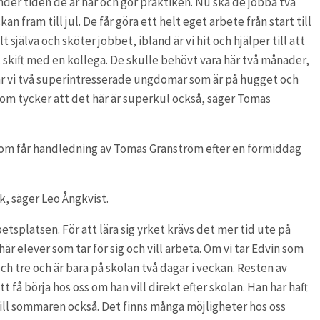
nder tiden de är här och gör praktiken. Nu ska de jobba två
an fram till jul. De får göra ett helt eget arbete från start till
t själva och sköter jobbet, ibland är vi hit och hjälper till att
 skift med en kollega. De skulle behövt vara här två månader,
 har vi två superintresserade ungdomar som är på hugget och
 Dom tycker att det här är superkul också, säger Tomas
o som får handledning av Tomas Granström efter en förmiddag
ik, säger Leo Ångkvist.
betsplatsen. För att lära sig yrket krävs det mer tid ute på
här elever som tar för sig och vill arbeta. Om vi tar Edvin som
ch tre och är bara på skolan två dagar i veckan. Resten av
t få börja hos oss om han vill direkt efter skolan. Han har haft
ll sommaren också. Det finns många möjligheter hos oss