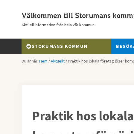
Hoppa till huvudinnehåll
Skip to header right navigation
Skip to after header navigation
Skip to site footer
Välkommen till Storumans komm
Aktuell information från hela vår kommun.
STORUMANS KOMMUN
BESÖK
Du är här:
Hem
/
Aktuellt
/
Praktik hos lokala företag löser ko
Praktik hos lokala