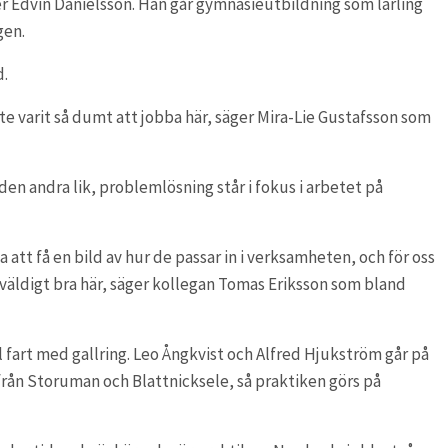
ger Edvin Danielsson. Han går gymnasieutbildning som lärling
gen.
d.
nte varit så dumt att jobba här, säger Mira-Lie Gustafsson som
r den andra lik, problemlösning står i fokus i arbetet på
da att få en bild av hur de passar in i verksamheten, och för oss
 väldigt bra här, säger kollegan Tomas Eriksson som bland
l fart med gallring. Leo Ångkvist och Alfred Hjukström går på
ån Storuman och Blattnicksele, så praktiken görs på