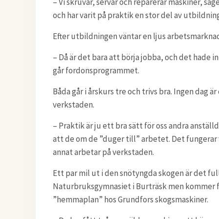
– Vi skruvar, servar och reparerar maskiner, sä
och har varit på praktik en stor del av utbildnin
Efter utbildningen väntar en ljus arbetsmarkna
– Då är det bara att börja jobba, och det hade i
går fordonsprogrammet.
Båda går i årskurs tre och trivs bra. Ingen dag ä
verkstaden.
– Praktik är ju ett bra sätt för oss andra anställ
att de om de ”duger till” arbetet. Det fungerar
annat arbetar på verkstaden.
Ett par mil ut i den snötyngda skogen är det ful
Naturbruksgymnasiet i Burträsk men kommer fr
”hemmaplan” hos Grundfors skogsmaskiner.