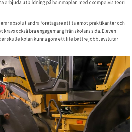
kunna erbjuda utbildning på hemmaplan med exempelvis teori
derar absolut andra företagare att ta emot praktikanter och
det krävs också bra engagemang från skolans sida. Eleven
 där skulle kolan kunna göra ett lite bättre jobb, avslutar