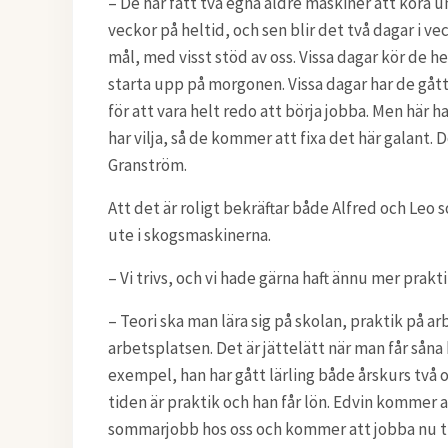
– De har fått två egna äldre maskiner att köra u
veckor på heltid, och sen blir det två dagar i veck
mål, med visst stöd av oss. Vissa dagar kör de hel
starta upp på morgonen. Vissa dagar har de gått
för att vara helt redo att börja jobba. Men här
har vilja, så de kommer att fixa det här galant.
Granström.
Att det är roligt bekräftar både Alfred och Le
ute i skogsmaskinerna.
– Vi trivs, och vi hade gärna haft ännu mer prakt
– Teori ska man lära sig på skolan, praktik på ar
arbetsplatsen. Det är jättelätt när man får såna 
exempel, han har gått lärling både årskurs två o
tiden är praktik och han får lön. Edvin kommer at
sommarjobb hos oss och kommer att jobba nu ti