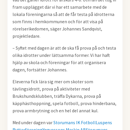
fram upplägget där vi har ett samarbete med de
lokala
föreningarna så att de får testa på idrotterna
som finns i hemkommunen och för att visa på
rörelserikedomen, säger Johannes Sandqvist,
projektledare.
– Syftet med dagen är att de ska få prova på och testa
olika idrotter under lättsamma former. Vi har haft
hjälp av skola och föreningar för att organisera
dagen, fortsätter Johannes.
Eleverna fick lära sig mer om skoter som
tävlingsidrott, prova på aktiviteter med
Brukshundsklubben, träffa Dykarna, prova på
käpphästhoppning, spela fotboll, prova hinderbana,
prova armbrytning och en hel del annat kul.
Med under dagen var
Storumans IK Fotboll
Luspens
Ryttarförening
Yngvessons Maskin AB
Storumans