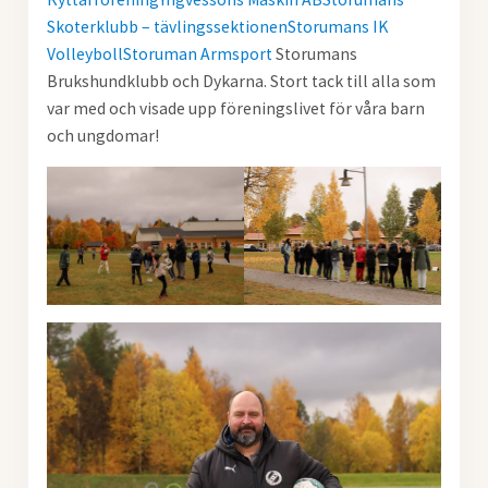
Skoterklubb – tävlingssektionen
Storumans IK
Volleyboll
Storuman Armsport
Storumans
Brukshundklubb och Dykarna. Stort tack till alla som
var med och visade upp föreningslivet för våra barn
och ungdomar!