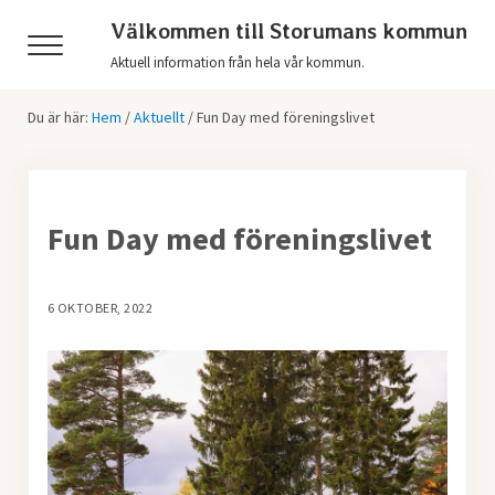
Hoppa till huvudinnehåll
Skip to header right navigation
Skip to after header navigation
Skip to site footer
Välkommen till Storumans kommun
Menu
Aktuell information från hela vår kommun.
Du är här:
Hem
/
Aktuellt
/
Fun Day med föreningslivet
Fun Day med föreningslivet
6 OKTOBER, 2022