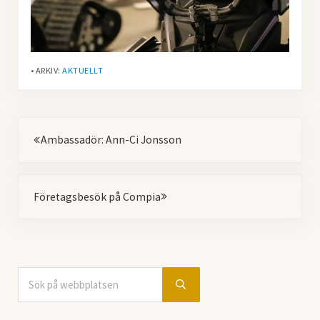
• ARKIV:
AKTUELLT
Föregående
Ambassadör: Ann-Ci Jonsson
Nästa
Företagsbesök på Compia
Sök på webbplatsen
Sidebar
Submit search