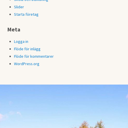
Slider
Starta företag
Meta
Logga in
Flöde för inlägg
Flöde för kommentarer
WordPress.org