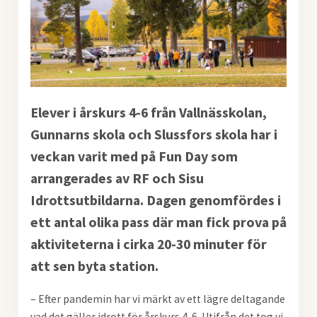
Elever i årskurs 4-6 från Vallnässkolan,
Gunnarns skola och Slussfors skola har i
veckan varit med på Fun Day som
arrangerades av RF och Sisu
Idrottsutbildarna. Dagen genomfördes i
ett antal olika pass där man fick prova på
aktiviteterna i cirka 20-30 minuter för
att sen byta station.
– Efter pandemin har vi märkt av ett lägre deltagande
vad det gäller idrott för årskurs 4-6. Utifrån det tog vi