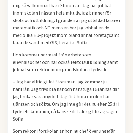
mig så välkomnad här i Storuman. Jag har jobbat
inom skolan i nästan hela mitt liv, jag brinner för
skola och utbildning. I grunden är
jag utbildad lärare i
matematik och NO men sen har jag jobbat en del
med olika EU-projekt inom bland annat företagsamt
lärande samt med GIS, berättar Sofia.
Hon kommer närmast från arbete som
elevhälsochef och har också rektorsutbildning samt
jobbat som rektor inom grundskolan i Lycksele.
– Jag har alltid gillat Storuman, jag kommer ju
härifrån. Jag trivs bra här och har stuga i Grannäs där
jag brukar vara mycket. Jag fick höra om den här
tjänsten och sökte. Om jag inte gör det nu efter 25 år i
Lycksele kommun, då kanske det aldrig blir av, säger
Sofia
Som rektor i förskolan är hon nu chef över ungefär