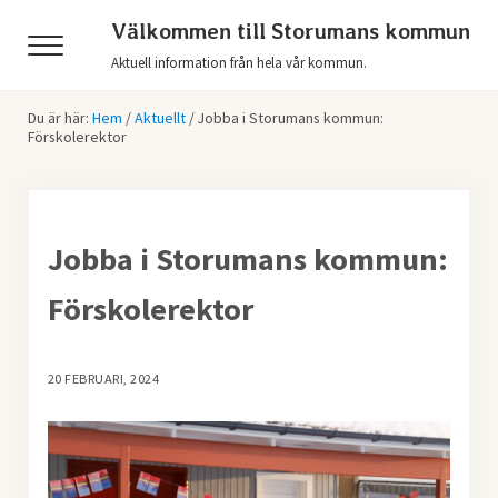
Hoppa till huvudinnehåll
Skip to header right navigation
Skip to after header navigation
Skip to site footer
Välkommen till Storumans kommun
Menu
Aktuell information från hela vår kommun.
Du är här:
Hem
/
Aktuellt
/
Jobba i Storumans kommun:
Förskolerektor
Jobba i Storumans kommun:
Förskolerektor
20 FEBRUARI, 2024