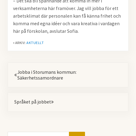
– Det ska bli spännande att komma in mer i
verksamheterna här framöver. Jag vill jobba för ett
arbetsklimat där personalen kan få känna frihet och
komma med egna idéer och vara kreativa i vardagen
här på förskolan, avslutar Sofia.
• ARKIV:
AKTUELLT
Föregående
Jobba i Storumans kommun:
Säkerhetssamordnare
Nästa
Språket på jobbet
Sök på webbplatsen