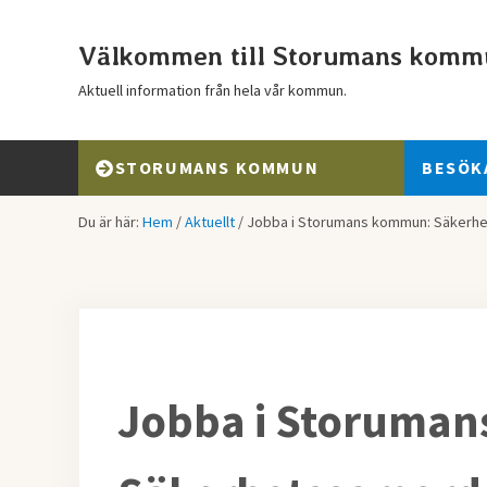
Hoppa till huvudinnehåll
Skip to header right navigation
Skip to after header navigation
Skip to site footer
Välkommen till Storumans komm
Aktuell information från hela vår kommun.
STORUMANS KOMMUN
BESÖK
Du är här:
Hem
/
Aktuellt
/
Jobba i Storumans kommun: Säkerh
Jobba i Storuma