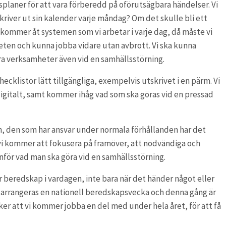
laner för att vara förberedd på oförutsägbara händelser. Vi
kriver ut sin kalender varje måndag? Om det skulle bli ett
e kommer åt systemen som vi arbetar i varje dag, då måste vi
ten och kunna jobba vidare utan avbrott. Vi ska kunna
åra verksamheter även vid en samhällsstörning.
checklistor lätt tillgängliga, exempelvis utskrivet i en pärm. Vi
 digitalt, samt kommer ihåg vad som ska göras vid en pressad
en, den som har ansvar under normala förhållanden har det
 vi kommer att fokusera på framöver, att nödvändiga och
för vad man ska göra vid en samhällsstörning.
har beredskap i vardagen, inte bara när det händer något eller
att arrangeras en nationell beredskapsvecka och denna gång är
ker att vi kommer jobba en del med under hela året, för att få