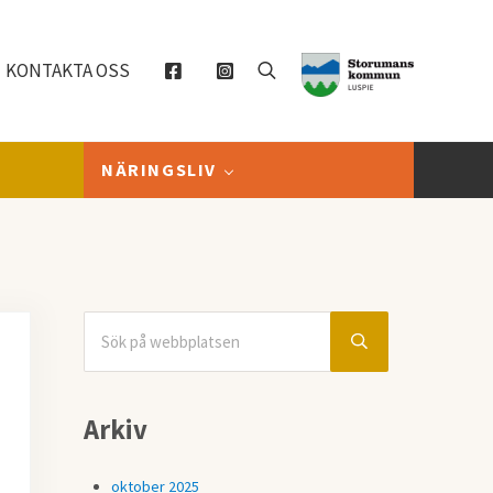
KONTAKTA OSS
Sök
NÄRINGSLIV
Sök på webbplatsen
Sidebar
Submit search
Arkiv
oktober 2025