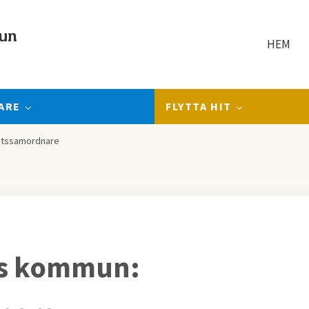
un
HEM
ARE
FLYTTA HIT
etssamordnare
ns kommun: