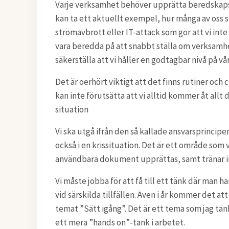
Varje verksamhet behöver upprätta beredskapsp
kan ta ett aktuellt exempel, hur många av oss s
strömavbrott eller IT-attack som gör att vi int
vara beredda på att snabbt ställa om verksamhe
säkerställa att vi håller en godtagbar nivå på v
Det är oerhört viktigt att det finns rutiner och 
kan inte förutsätta att vi alltid kommer åt allt
situation
Vi ska utgå ifrån den så kallade ansvarsprincip
också i en krissituation. Det är ett område som
användbara dokument upprättas, samt tränar in
Vi måste jobba för att få till ett tänk där man 
vid särskilda tillfällen. Även i år kommer det 
temat ”Sätt igång”. Det är ett tema som jag tän
ett mera ”hands on”-tänk i arbetet.