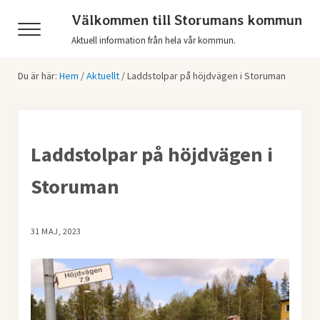
Hoppa till huvudinnehåll
Skip to header right navigation
Skip to after header navigation
Skip to site footer
Välkommen till Storumans kommun
Menu
Aktuell information från hela vår kommun.
Du är här:
Hem
/
Aktuellt
/
Laddstolpar på höjdvägen i Storuman
Laddstolpar på höjdvägen i
Storuman
31 MAJ, 2023