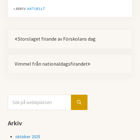
• ARKIV:
AKTUELLT
Föregående
Storslaget firande av Förskolans dag
Nästa
Vimmel från nationaldagsfirandet
Sök på webbplatsen
Sidebar
Submit search
Arkiv
oktober 2025