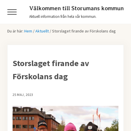
Hoppa till huvudinnehåll
Skip to header right navigation
Skip to after header navigation
Skip to site footer
Välkommen till Storumans kommun
Menu
Aktuell information från hela vår kommun.
Du är här:
Hem
/
Aktuellt
/
Storslaget firande av Förskolans dag
Storslaget firande av
Förskolans dag
25 MAJ, 2023