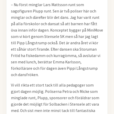
– Nu först minglar Lars Mattsson runt som
sagofiguren Plupp runt. Sen är två poliser här och
minglar och därefter blir det dans. Jag har varit runt
på alla förskolor och dansat så att barnen har fått
öva
innan inför dagen. Konceptet bygger på MiniMove
som vi kört genom Stensele SK men så har jag lagt
till Pipp Långstrump också. Det är andra året vi kör
ett såhär stort firande. Efter dansen ska Storuman
Fritid ha fiskedamm och kurragömma, så avslutar vi
sen med lunch, berättar Emma Karlsson,
förkollärare och för dagen även Pippi Långstrump
och dansfröken.
Vi vill rikta ett stort tack till alla pedagoger som
gjort dagen möjlig. Poliserna Petra och Micke som
minglade runt, Plupp, sponsorer och föräldrar som
gjorde det möjligt för Solbacken i Stensele att vara
med. Och sist men inte minst tack till fantastiska