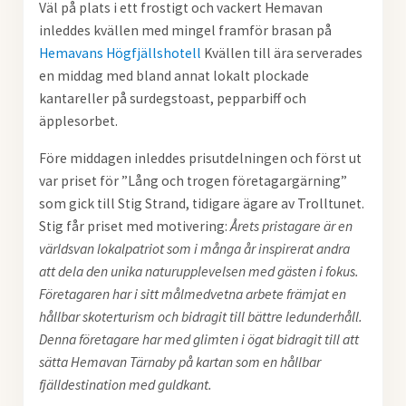
Väl på plats i ett frostigt och vackert Hemavan
inleddes kvällen med mingel framför brasan på
Hemavans Högfjällshotell
Kvällen till ära serverades
en middag med bland annat lokalt
plockade
kantareller på surdegstoast, pepparbiff och
äpplesorbet.
Före middagen inleddes prisutdelningen och först ut
var priset för ”Lång och trogen företagargärning”
som gick till Stig Strand, tidigare ägare av Trolltunet.
Stig får priset med motivering:
Årets pristagare är en
världsvan lokalpatriot som i många år inspirerat andra
att dela den unika naturupplevelsen med gästen i fokus.
Företagaren har i sitt målmedvetna arbete främjat en
hållbar skoterturism och bidragit till bättre ledunderhåll.
Denna företagare har med glimten i ögat bidragit till att
sätta Hemavan Tärnaby på kartan som en hållbar
fjälldestination med guldkant.