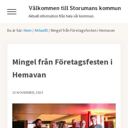
Hoppa till huvudinnehåll
Skip to header right navigation
Skip to after header navigation
Skip to site footer
Välkommen till Storumans kommun
Menu
Aktuell information från hela vår kommun.
Du är här:
Hem
/
Aktuellt
/
Mingel från Företagsfesten i Hemavan
Mingel från Företagsfesten i
Hemavan
13 NOVEMBER, 2023