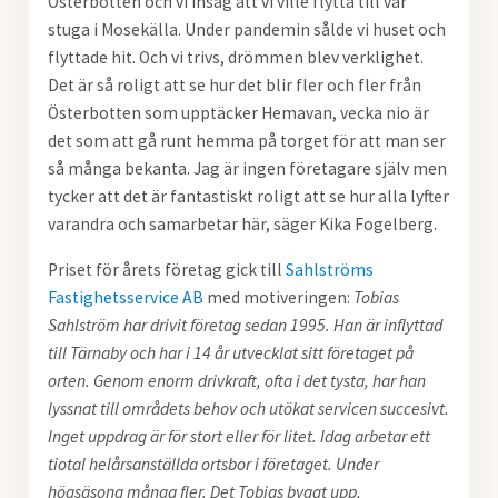
Österbotten och vi insåg att vi ville flytta till vår
stuga i Mosekälla. Under pandemin sålde vi huset och
flyttade hit. Och vi trivs, drömmen blev verklighet.
Det är så roligt att se hur det blir fler och fler från
Österbotten som upptäcker Hemavan, vecka nio är
det som att gå runt hemma på torget för att man ser
så många bekanta. Jag är ingen företagare själv men
tycker att det är fantastiskt roligt att se hur alla lyfter
varandra och samarbetar här, säger Kika Fogelberg.
Priset för årets företag gick till
Sahlströms
Fastighetsservice AB
med motiveringen:
Tobias
Sahlström har drivit företag sedan 1995. Han är inflyttad
till Tärnaby och har i 14 år utvecklat sitt företaget på
orten. Genom enorm drivkraft, ofta i det tysta, har han
lyssnat till områdets behov och utökat servicen succesivt.
Inget uppdrag är för stort eller för litet. Idag arbetar ett
tiotal helårsanställda ortsbor i företaget. Under
högsäsong många fler. Det Tobias byggt upp,