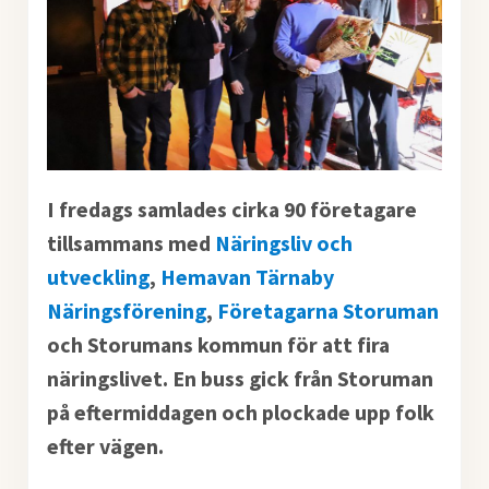
I fredags samlades cirka 90 företagare
tillsammans med
Näringsliv och
utveckling
,
Hemavan Tärnaby
Näringsförening
,
Företagarna Storuman
och Storumans kommun för att fira
näringslivet. En buss gick från Storuman
på eftermiddagen och plockade upp folk
efter vägen.