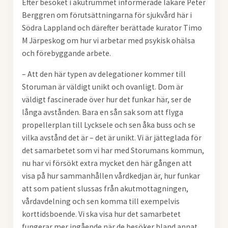
Efter besöket i akutrummet informerade läkare Peter
Berggren om förutsättningarna för sjukvård här i
Södra Lappland och därefter berättade kurator Timo
M Järpeskog om hur vi arbetar med psykisk ohälsa
och förebyggande arbete.
– Att den här typen av delegationer kommer till
Storuman är väldigt unikt och ovanligt. Dom är
väldigt fascinerade över hur det funkar här, ser de
långa avstånden. Bara en sån sak som att flyga
propellerplan till Lycksele och sen åka buss och se
vilka avstånd det är – det är unikt. Vi är jätteglada för
det samarbetet som vi har med Storumans kommun,
nu har vi försökt extra mycket den här gången att
visa på hur sammanhållen vårdkedjan är, hur funkar
att som patient slussas från akutmottagningen,
vårdavdelning och sen komma till exempelvis
korttidsboende. Vi ska visa hur det samarbetet
fungerar mer ingående när de besöker bland annat