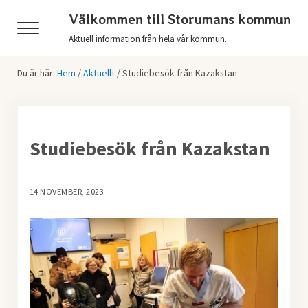
Hoppa till huvudinnehåll
Skip to header right navigation
Skip to after header navigation
Skip to site footer
Välkommen till Storumans kommun
Menu
Aktuell information från hela vår kommun.
Du är här:
Hem
/
Aktuellt
/
Studiebesök från Kazakstan
Studiebesök från Kazakstan
14 NOVEMBER, 2023