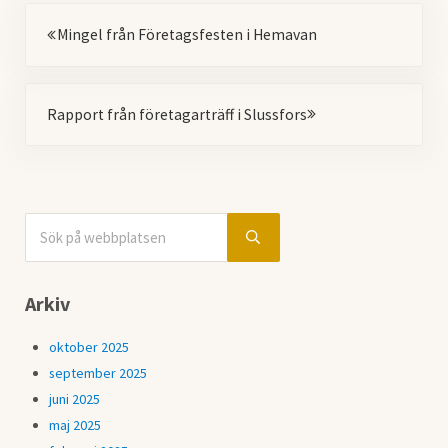
Föregående
Mingel från Företagsfesten i Hemavan
Nästa
Rapport från företagarträff i Slussfors
Sök på webbplatsen
Sidebar
Submit search
Arkiv
oktober 2025
september 2025
juni 2025
maj 2025